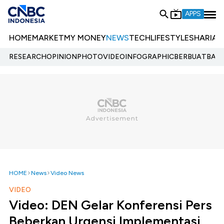
APPS
HOME
MARKET
MY MONEY
NEWS
TECH
LIFESTYLE
SHARIA
E
RESEARCH
OPINION
PHOTO
VIDEO
INFOGRAPHIC
BERBUATBAIK.
HOME
News
Video News
VIDEO
Video: DEN Gelar Konferensi Pers
Beberkan Urgensi Implementasi