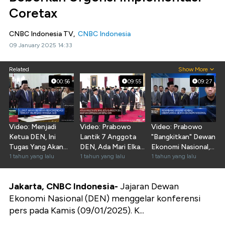
Coretax
CNBC Indonesia TV,
CNBC Indonesia
09 January 2025 14:33
Related
Show More
00:56
09:55
09:27
Video: Menjadi
Video: Prabowo
Video: Prabowo
Ketua DEN, Ini
Lantik 7 Anggota
"Bangkitkan" Dewan
Tugas Yang Akan
DEN, Ada Mari Elka
Ekonomi Nasional,
Diemban Luhut
1 tahun yang lalu
Hingga Chatib Basri
1 tahun yang lalu
Sepenting Apa?
1 tahun yang lalu
Jakarta, CNBC Indonesia-
Jajaran Dewan
Ekonomi Nasional (DEN) menggelar konferensi
pers pada Kamis (09/01/2025). K...