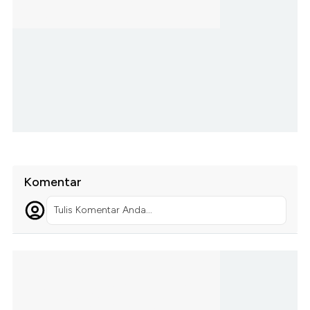
Komentar
Tulis Komentar Anda...