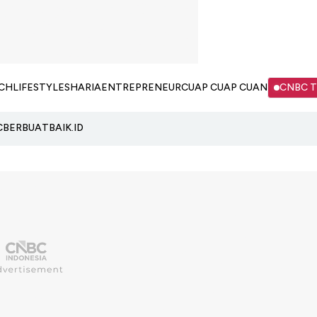
CH
LIFESTYLE
SHARIA
ENTREPRENEUR
CUAP CUAP CUAN
CNBC 
C
BERBUATBAIK.ID