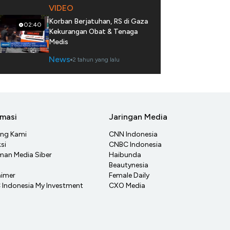
VIDEO
Korban Berjatuhan, RS di Gaza
02:40
Kekurangan Obat & Tenaga
Medis
News
2 tahun yang lalu
rmasi
Jaringan Media
ang Kami
CNN Indonesia
si
CNBC Indonesia
an Media Siber
Haibunda
Beautynesia
aimer
Female Daily
Indonesia My Investment
CXO Media