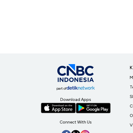
K
M
T
part of
S
Download Apps
C
O
Connect With Us
V