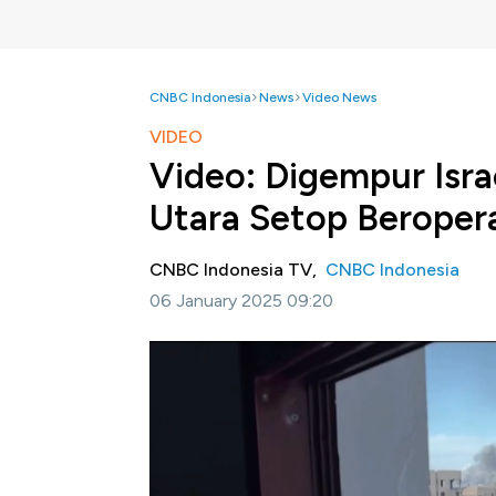
CNBC Indonesia
News
Video News
VIDEO
Video: Digempur Isra
Utara Setop Beroper
CNBC Indonesia TV,
CNBC Indonesia
06 January 2025 09:20
Jakarta, CNBC Indonesia -
Rumah Sakit Ind
merawat pasien yang terluka. Sehingga membua
rumah sakit umum.
Selengkapnya dalam program Squawk Box CNB