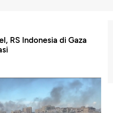
el, RS Indonesia di Gaza
asi
onesia di Gaza Utara berhenti beroperasi, dan tidak lagi
t wilayah di Gaza utara kini tak lagi memiliki layanan
C Indonesia (Senin, 06/01/2025) berikut ini.