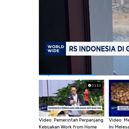
Bagikan:
#rs indonesia di gaza
Popular Videos
03:53
Video: Pemerintah Perpanjang
Video: M
Kebijakan Work from Home
Ini Mele