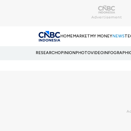
HOME
MARKET
MY MONEY
NEWS
TE
RESEARCH
OPINION
PHOTO
VIDEO
INFOGRAPHI