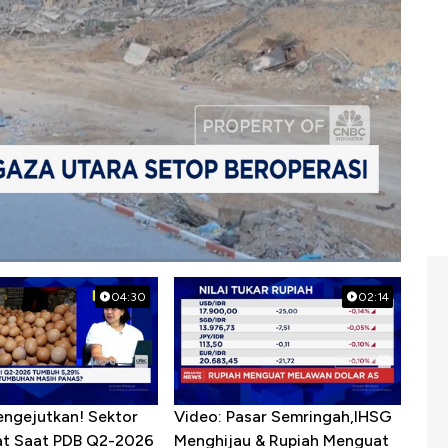
04:30
02:14
engejutkan! Sektor
Video: Pasar Semringah,IHSG
sat Saat PDB Q2-2026
Menghijau & Rupiah Menguat