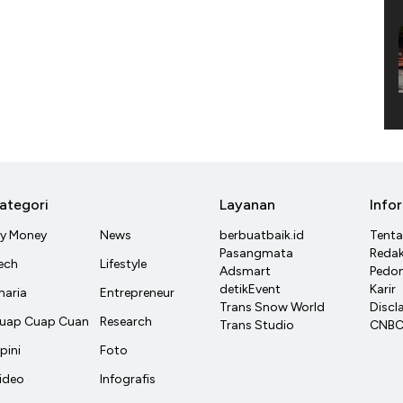
ategori
Layanan
Info
y Money
News
berbuatbaik.id
Tent
Pasangmata
Redak
ech
Lifestyle
Adsmart
Pedom
detikEvent
Karir
haria
Entrepreneur
Trans Snow World
Discl
uap Cuap Cuan
Research
Trans Studio
CNBC 
pini
Foto
ideo
Infografis