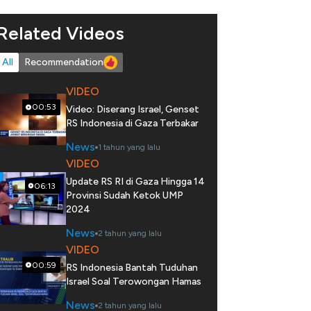
Related Videos
All
Recommendation
VIDEO
00:53
Video: Diserang Israel, Genset
RS Indonesia di Gaza Terbakar
News
1 tahun yang lalu
VIDEO
Update RS RI di Gaza Hingga 14
06:13
Provinsi Sudah Ketok UMP
2024
News
2 tahun yang lalu
VIDEO
00:59
RS Indonesia Bantah Tuduhan
Israel Soal Terowongan Hamas
News
2 tahun yang lalu