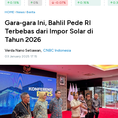
0.13
%
0
%
-0.07
%
0.15
%
0.3
HOME
News
Berita
Gara-gara Ini, Bahlil Pede RI
Terbebas dari Impor Solar di
Tahun 2026
Verda Nano Setiawan,
CNBC Indonesia
03 January 2025 17:15