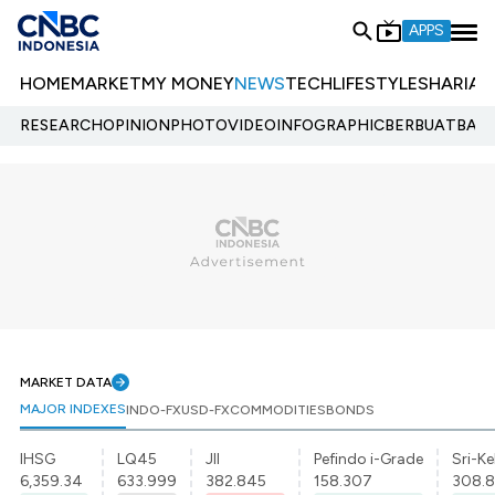
APPS
HOME
MARKET
MY MONEY
NEWS
TECH
LIFESTYLE
SHARIA
E
RESEARCH
OPINION
PHOTO
VIDEO
INFOGRAPHIC
BERBUATBAIK.
MARKET DATA
MAJOR INDEXES
INDO-FX
USD-FX
COMMODITIES
BONDS
IHSG
LQ45
JII
Pefindo i-Grade
Sri-Ke
6,359.34
633.999
382.845
158.307
308.