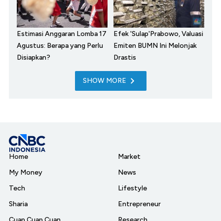
Estimasi Anggaran Lomba 17
Efek 'Sulap'Prabowo, Valuasi
Agustus: Berapa yang Perlu
Emiten BUMN Ini Melonjak
Disiapkan?
Drastis
SHOW MORE
Home
Market
My Money
News
Tech
Lifestyle
Sharia
Entrepreneur
Cuap Cuap Cuan
Research