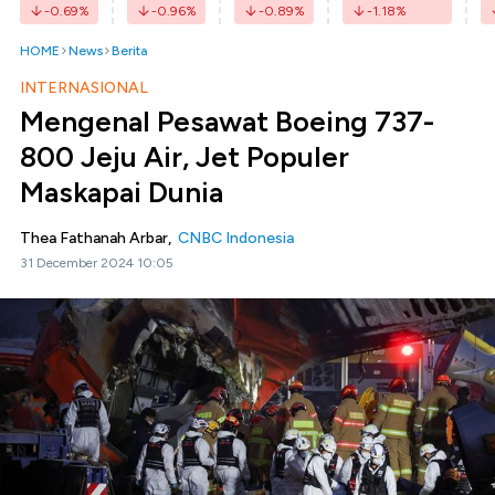
-0.69
%
-0.96
%
-0.89
%
-1.18
%
HOME
News
Berita
INTERNASIONAL
Mengenal Pesawat Boeing 737-
800 Jeju Air, Jet Populer
Maskapai Dunia
Thea Fathanah Arbar,
CNBC Indonesia
31 December 2024 10:05