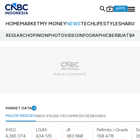
APPS
HOME
MARKET
MY MONEY
NEWS
TECH
LIFESTYLE
SHARIA
E
RESEARCH
OPINION
PHOTO
VIDEO
INFOGRAPHIC
BERBUATBAIK.
MARKET DATA
MAJOR INDEXES
INDO-FX
USD-FX
COMMODITIES
BONDS
IHSG
LQ45
JII
Pefindo i-Grade
Sr
6,365.374
634.125
383.968
158.478
3