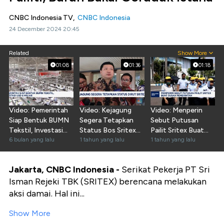
CNBC Indonesia TV,
CNBC Indonesia
24 December 2024 20:45
Related
Show More
01:08
01:36
01:18
Video: Pemerintah
Video: Kejagung
Video: Menperin
Siap Bentuk BUMN
Segera Tetapkan
Sebut Putusan
Tekstil, Investasi
Status Bos Sritex
Pailit Sritex Buat
USD 6 Miliar
6 bulan yang lalu
Iwan S Lukminto
1 tahun yang lalu
Susah Pemerintah
1 tahun yang lalu
Jakarta, CNBC Indonesia -
Serikat Pekerja PT Sri
Isman Rejeki TBK (SRITEX) berencana melakukan
aksi damai. Hal ini...
Show More