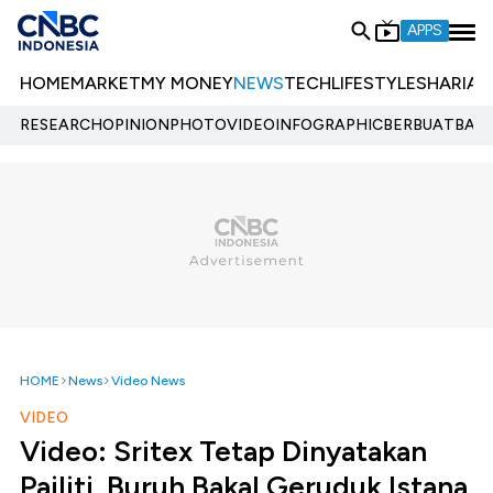
APPS
HOME
MARKET
MY MONEY
NEWS
TECH
LIFESTYLE
SHARIA
E
RESEARCH
OPINION
PHOTO
VIDEO
INFOGRAPHIC
BERBUATBAIK.
HOME
News
Video News
VIDEO
Video: Sritex Tetap Dinyatakan
Pailiti, Buruh Bakal Geruduk Istana