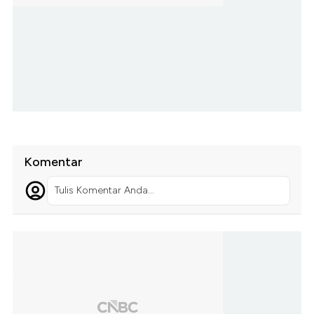
Komentar
Tulis Komentar Anda...