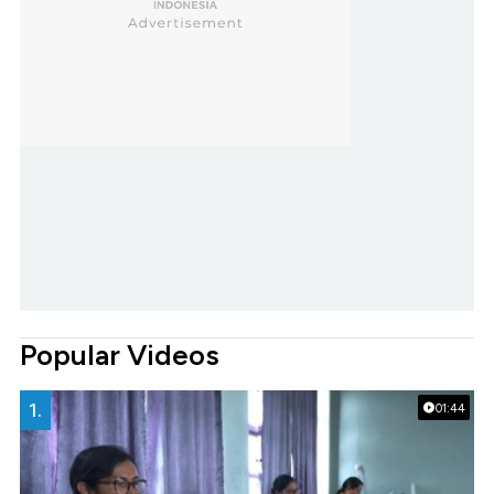
Popular Videos
1.
01:44