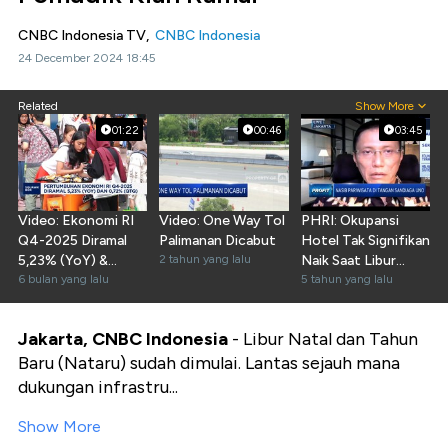
CNBC Indonesia TV,
CNBC Indonesia
24 December 2024 18:45
Related
Show More
01:22
00:46
03:45
Video: Ekonomi RI
Video: One Way Tol
PHRI: Okupansi
Q4-2025 Diramal
Palimanan Dicabut
Hotel Tak Signifikan
5,23% (YoY) &
2 tahun yang lalu
Naik Saat Libur
0,72% (QtQ)
6 bulan yang lalu
Natal
5 tahun yang lalu
Jakarta, CNBC Indonesia
- Libur Natal dan Tahun
Baru (Nataru) sudah dimulai. Lantas sejauh mana
dukungan infrastru...
Show More