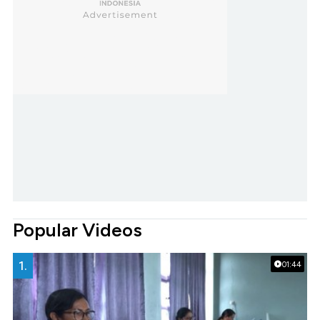
Popular Videos
1.
01:44