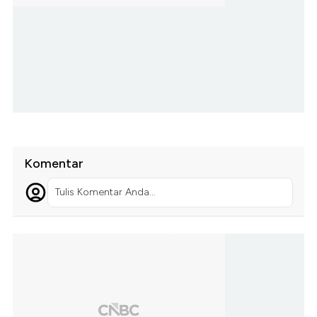
Komentar
Tulis Komentar Anda...