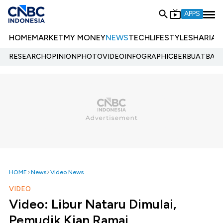
APPS
HOME
MARKET
MY MONEY
NEWS
TECH
LIFESTYLE
SHARIA
E
RESEARCH
OPINION
PHOTO
VIDEO
INFOGRAPHIC
BERBUATBAIK.
HOME
News
Video News
VIDEO
Video: Libur Nataru Dimulai,
Pemudik Kian Ramai