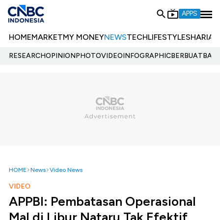
APPS
HOME
MARKET
MY MONEY
NEWS
TECH
LIFESTYLE
SHARIA
E
RESEARCH
OPINION
PHOTO
VIDEO
INFOGRAPHIC
BERBUATBAIK.
HOME
News
Video News
VIDEO
APPBI: Pembatasan Operasional
Mal di Libur Nataru Tak Efektif