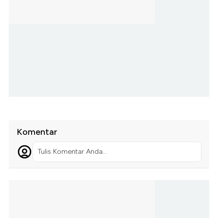
Komentar
Tulis Komentar Anda...