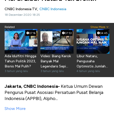
CNBC Indonesia TV,
CNBC Indonesia
18 December 2020 18:25
Related
Show More
07:16
07:53
04:45
Ada Idulfitri Hingga
Video: Biang Kerok
Libur Nataru,
Tahun Politik 2023,
Banyak Mal
Pengusaha
Bisnis Mal Pulih?
Legendaris Sepi
Optimistis Jumlah
3 tahun yang lalu
"Bak Kuburan"
3 tahun yang lalu
Kunjungan Mal Naik
4 tahun yang lalu
Jakarta, CNBC Indonesia-
Ketua Umum Dewan
Pengurus Pusat Asosiasi Persatuan Pusat Belanja
Indonesia (APPBI), Alpho...
Show More