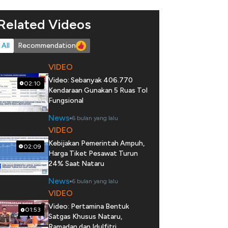
Related Videos
All
Recommendation
VIDEO
Video: Sebanyak 406.770
02:10
Kendaraan Gunakan 5 Ruas Tol
Fungsional
News
6 bulan yang lalu
VIDEO
Kebijakan Pemerintah Ampuh,
02:09
Harga Tiket Pesawat Turun
24% Saat Nataru
News
6 bulan yang lalu
VIDEO
Video: Pertamina Bentuk
01:53
Satgas Khusus Nataru,
Ramadan dan Idulfitri