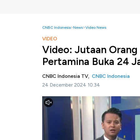
CNBC Indonesia
News
Video News
VIDEO
Video: Jutaan Orang
Pertamina Buka 24 
CNBC Indonesia TV,
CNBC Indonesia
24 December 2024 10:34
Jakarta, CNBC Indonesia -
Dalam rangka m
PT Pertamina Patra Niaga menyiapkan, 1.820
beroperasi selama 24 jam. Langkah ini merup
mobilitas masyarakat yang diperkirakan menca
Selengkapnya dalam program Squawk Box CNB