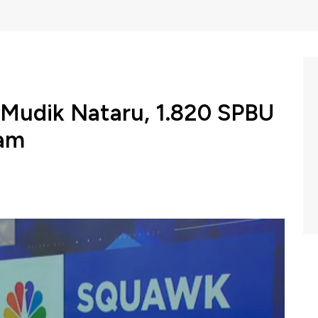
 Mudik Nataru, 1.820 SPBU
Jam
enyambut perayaan Natal 2024 dan Tahun Baru 2025,
 stasiun pengisian bahan bakar atau SPBU, yang akan
akan bagian dari startegi mengantisipasi peningkatan
pai 109 juta orang di periode Nataru ini.
C Indonesia (Selasa, 24/12/2024) berikut ini.