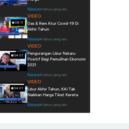
News
3 tahun yang lalu
VIDEO
08:11
Gas & Rem Atur Covid-19 Di
Akhir Tahun
News
5 tahun yang lalu
VIDEO
Pengurangan Libur Nataru
04:01
Positif Bagi Pemulihan Ekonomi
2021
News
5 tahun yang lalu
VIDEO
04:01
Libur Akhir Tahun, KAI Tak
Naikkan Harga Tiket Kereta
News
5 tahun yang lalu