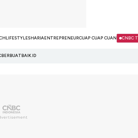
CH
LIFESTYLE
SHARIA
ENTREPRENEUR
CUAP CUAP CUAN
CNBC 
C
BERBUATBAIK.ID