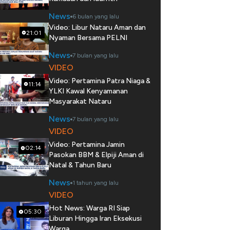
News
6 bulan yang lalu
Video: Libur Nataru Aman dan
21:01
Nyaman Bersama PELNI
News
7 bulan yang lalu
VIDEO
Video: Pertamina Patra Niaga &
11:14
YLKI Kawal Kenyamanan
Masyarakat Nataru
News
7 bulan yang lalu
VIDEO
Video: Pertamina Jamin
02:14
Pasokan BBM & Elpiji Aman di
Natal & Tahun Baru
News
1 tahun yang lalu
VIDEO
Hot News: Warga RI Siap
05:30
Liburan Hingga Iran Eksekusi
Warga