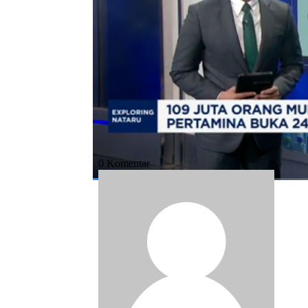
Bagikan:
#nataru
#pertamina
#spbu