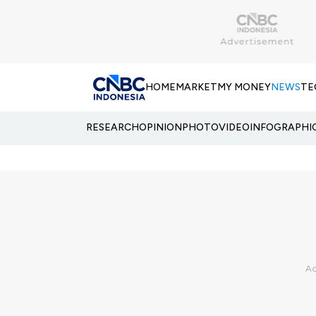
HOME
MARKET
MY MONEY
NEWS
TE
RESEARCH
OPINION
PHOTO
VIDEO
INFOGRAPHI