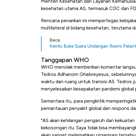
Menteri Kesehatan dan Layanan Kemanusiaan
Alas Kaki Tumbuh Double Dig
kesehatan utama AS, termasuk CDC dan FD
Rencana penarikan ini mempertegas kebija
multilateral di bidang kesehatan, terutama 
Baca:
Kemlu Buka Suara Undangan Resmi Pelant
Tanggapan WHO
WHO menolak memberikan komentar langsung
Tedros Adhanom Ghebreyesus, sebelumnya
waktu dan ruang untuk transisi AS. Tedros 
menyelesaikan kesepakatan pandemi global 
Sementara itu, para pengkritik memperinga
pemantauan penyakit global dan respons daru
"AS akan kehilangan pengaruh dan kekuatan 
kekosongan itu. Saya tidak bisa membayang
akan sangat melemahkan organisasi tersebut