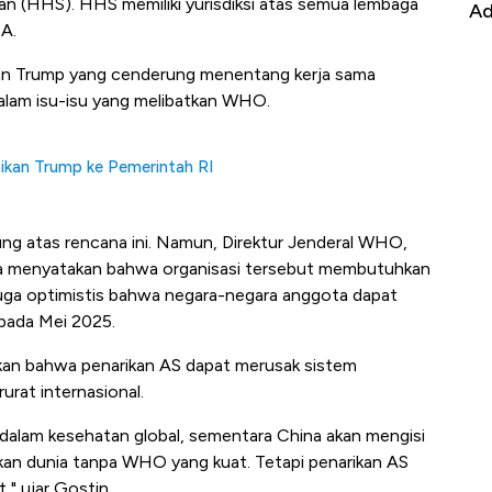
 (HHS). HHS memiliki yurisdiksi atas semua lembaga
it
RI
Ad
A.
kan Trump yang cenderung menentang kerja sama
dalam isu-isu yang melibatkan WHO.
ikan Trump ke Pemerintah RI
 atas rencana ini. Namun, Direktur Jenderal WHO,
 menyatakan bahwa organisasi tersebut membutuhkan
juga optimistis bahwa negara-negara anggota dapat
pada Mei 2025.
tkan bahwa penarikan AS dapat merusak sistem
rat internasional.
dalam kesehatan global, sementara China akan mengisi
kan dunia tanpa WHO yang kuat. Tetapi penarikan AS
," ujar Gostin.