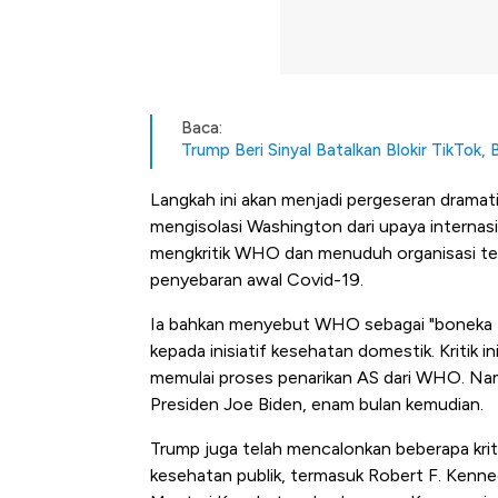
Baca:
Trump Beri Sinyal Batalkan Blokir TikTok, 
Langkah ini akan menjadi pergeseran dramat
mengisolasi Washington dari upaya internas
mengkritik WHO dan menuduh organisasi te
penyebaran awal Covid-19.
Ia bahkan menyebut WHO sebagai "boneka Bei
kepada inisiatif kesehatan domestik. Kritik 
memulai proses penarikan AS dari WHO. Nam
Presiden Joe Biden, enam bulan kemudian.
Trump juga telah mencalonkan beberapa kri
kesehatan publik, termasuk Robert F. Kenned
Bangkit dari Kubur! Bisnis Fur