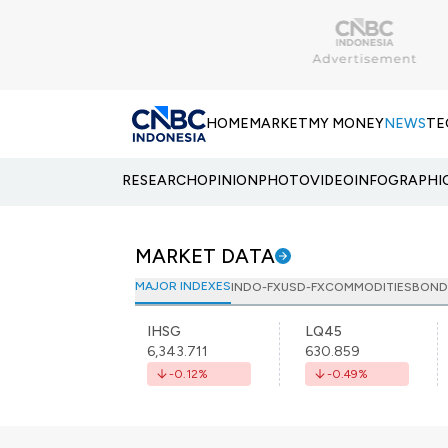
HOME
MARKET
MY MONEY
NEWS
TE
RESEARCH
OPINION
PHOTO
VIDEO
INFOGRAPHI
MARKET DATA
MAJOR INDEXES
INDO-FX
USD-FX
COMMODITIES
BOND
IHSG
LQ45
6,343.711
630.859
-0.12
%
-0.49
%