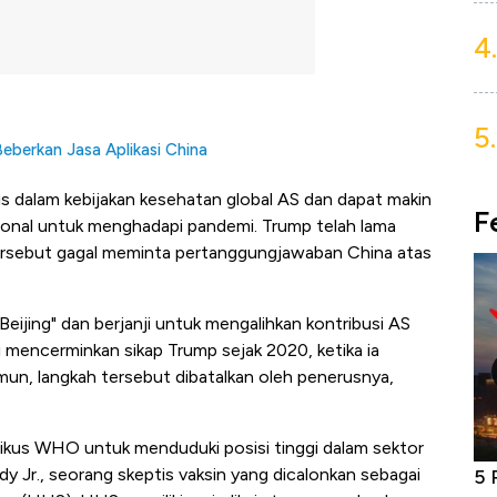
4.
5.
Beberkan Jasa Aplikasi China
is dalam kebijakan kesehatan global AS dan dapat makin
F
ional untuk menghadapi pandemi. Trump telah lama
rsebut gagal meminta pertanggungjawaban China atas
jing" dan berjanji untuk mengalihkan kontribusi AS
ini mencerminkan sikap Trump sejak 2020, ketika ia
un, langkah tersebut dibatalkan oleh penerusnya,
tikus WHO untuk menduduki posisi tinggi dalam sektor
y Jr., seorang skeptis vaksin yang dicalonkan sebagai
niture &
Industri Susu Jadi Bintang Baru Ekonomi
5 