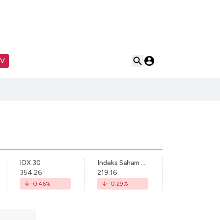
TV
IDX 30
Indeks Saham Syariah Indonesia
354.26
219.16
-0.46
%
-0.29
%