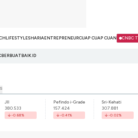
CH
LIFESTYLE
SHARIA
ENTREPRENEUR
CUAP CUAP CUAN
CNBC 
C
BERBUATBAIK.ID
S
JII
Pefindo i-Grade
Sri-Kehati
380.533
157.424
307.881
-0.68
%
-0.41
%
-0.02
%