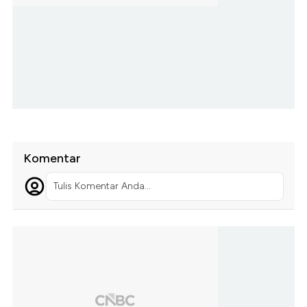
Komentar
Tulis Komentar Anda...