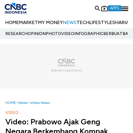
APPS
HOME
MARKET
MY MONEY
NEWS
TECH
LIFESTYLE
SHARIA
E
RESEARCH
OPINION
PHOTO
VIDEO
INFOGRAPHIC
BERBUATBAIK.
HOME
News
Video News
VIDEO
Video: Prabowo Ajak Geng
Negara Berkembang Kompak