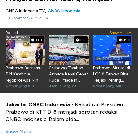
CNBC Indonesia TV,
CNBC Indonesia
23 December 2024 21:30
Related
Show More
00:56
01:21
01:20
Prabowo Bertemu
Prabowo Tambah
Prabowo: Situasi di
PM Kamboja,
Armada Kapal Cepat
LCS & Taiwan Bisa
Ngobrol Apa Nih?
Rudal "Made in
Terjadi Perang
4 tahun yang lalu
Indonesia"
4 tahun yang lalu
Terbuka
4 tahun yang lalu
Jakarta, CNBC Indonesia
- Kehadiran Presiden
Prabowo di KTT D-8 menjadi sorotan redaksi
CNBC Indonesia. Dalam pida...
Show More