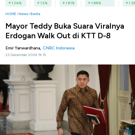
1.04
%
1.5
%
1.81
%
1.88
%
1.3
HOME
News
Berita
Mayor Teddy Buka Suara Viralnya
Erdogan Walk Out di KTT D-8
Emir Yanwardhana,
CNBC Indonesia
23 December 2024 19:15