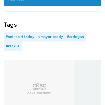
Tags
#setkab ri teddy
#mayor teddy
#erdogan
#ktt d-8