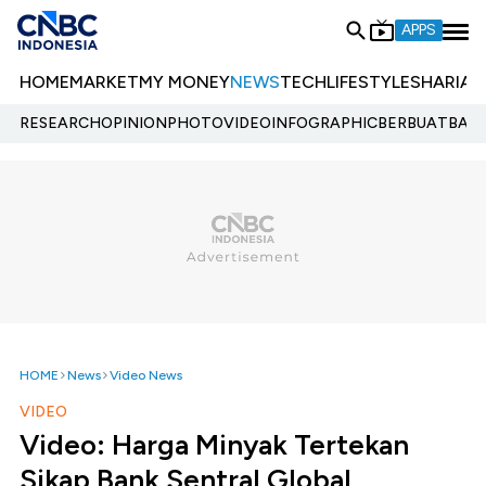
APPS
HOME
MARKET
MY MONEY
NEWS
TECH
LIFESTYLE
SHARIA
E
RESEARCH
OPINION
PHOTO
VIDEO
INFOGRAPHIC
BERBUATBAIK.
HOME
News
Video News
VIDEO
Video: Harga Minyak Tertekan
Sikap Bank Sentral Global