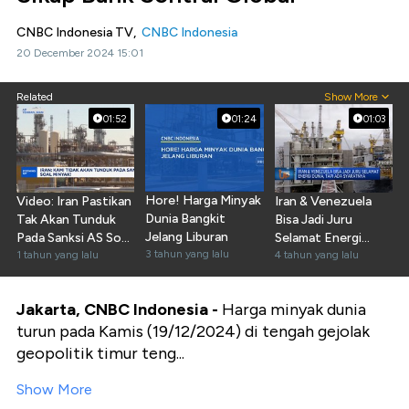
CNBC Indonesia TV,
CNBC Indonesia
20 December 2024 15:01
Related
Show More
01:52
01:24
01:03
Hore! Harga Minyak
Video: Iran Pastikan
Iran & Venezuela
Dunia Bangkit
Tak Akan Tunduk
Bisa Jadi Juru
Jelang Liburan
Pada Sanksi AS Soal
Selamat Energi
3 tahun yang lalu
Minyak
1 tahun yang lalu
Dunia, Tapi...
4 tahun yang lalu
Jakarta, CNBC Indonesia -
Harga minyak dunia
turun pada Kamis (19/12/2024) di tengah gejolak
geopolitik timur teng...
Show More