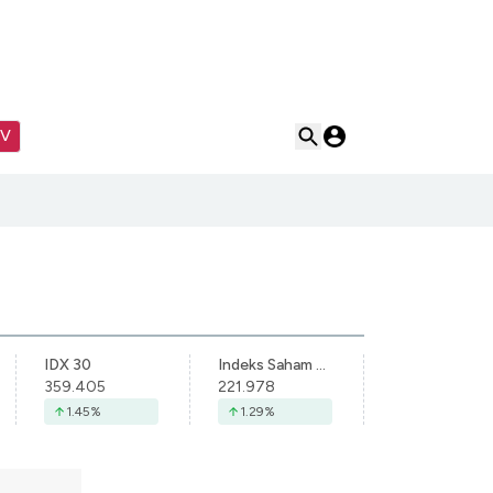
TV
IDX 30
Indeks Saham Syariah Indonesia
359.405
221.978
1.45
%
1.29
%