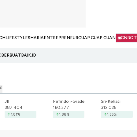
CH
LIFESTYLE
SHARIA
ENTREPRENEUR
CUAP CUAP CUAN
CNBC 
C
BERBUATBAIK.ID
S
JII
Pefindo i-Grade
Sri-Kehati
387.404
160.377
312.025
1.81
%
1.88
%
1.35
%