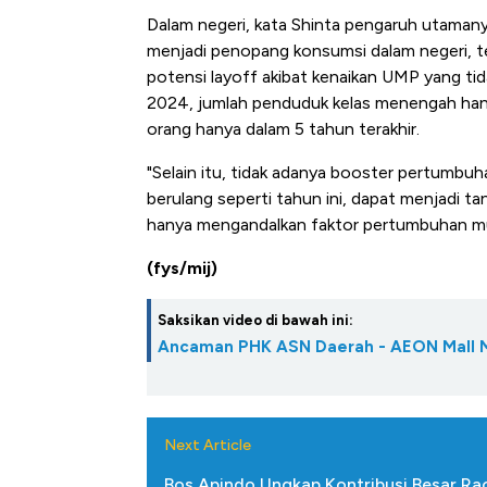
Dalam negeri, kata Shinta pengaruh utaman
menjadi penopang konsumsi dalam negeri, t
potensi layoff akibat kenaikan UMP yang ti
2024, jumlah penduduk kelas menengah han
orang hanya dalam 5 tahun terakhir.
"Selain itu, tidak adanya booster pertumbu
berulang seperti tahun ini, dapat menjadi 
hanya mengandalkan faktor pertumbuhan mus
(fys/mij)
Saksikan video di bawah ini:
Ancaman PHK ASN Daerah - AEON Mall 
Next Article
Bos Apindo Ungkap Kontribusi Besar Rac