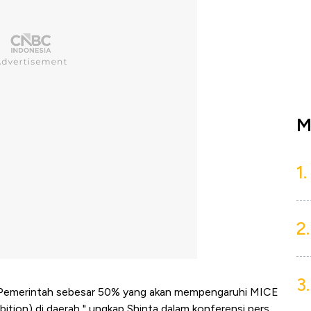
M
1.
2.
3.
s Pemerintah sebesar 50% yang akan mempengaruhi MICE
ition) di daerah," ungkap Shinta dalam konferensi pers