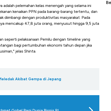
Tembaga Terbang ke Zona Berbahaya
Belanja
ya adalah pelemahan kelas menengah yang selama ini
ekanan kenaikan PPN pada barang-barang tertentu, dan
dak diimbangi dengan produktivitas masyarakat. Pada
ya mencakup 47,8 juta orang, menyusut hingga 9,5 juta
han seperti pelaksanaan Pemilu dengan timeline yang
tantangan bagi pertumbuhan ekonomi tahun depan jika
iman," jelas Shinta.
Meledak Akibat Gempa di Jepang
hmat Gobel Bagi Dunia Bisnis RI