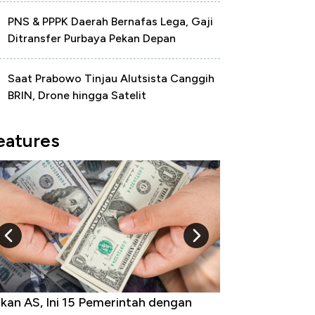
PNS & PPPK Daerah Bernafas Lega, Gaji
Ditransfer Purbaya Pekan Depan
Saat Prabowo Tinjau Alutsista Canggih
BRIN, Drone hingga Satelit
eatures
AS, Ini 15 Pemerintah dengan
Ini Kekuatan Uang E