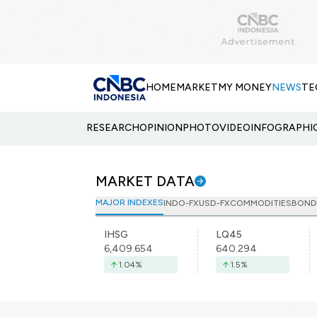
HOME
MARKET
MY MONEY
NEWS
TE
RESEARCH
OPINION
PHOTO
VIDEO
INFOGRAPHI
MARKET DATA
MAJOR INDEXES
INDO-FX
USD-FX
COMMODITIES
BOND
IHSG
LQ45
6,409.654
640.294
1.04
%
1.5
%