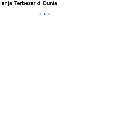
 Terbesar di Dunia
Langit Dunia, Pembu