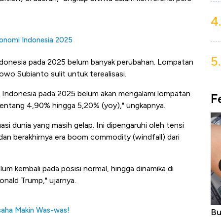
4.
konomi Indonesia 2025
5.
ndonesia pada 2025 belum banyak perubahan. Lompatan
wo Subianto sulit untuk terealisasi.
 Indonesia pada 2025 belum akan mengalami lompatan
F
rentang 4,90% hingga 5,20% (yoy)," ungkapnya.
si dunia yang masih gelap. Ini dipengaruhi oleh tensi
 dan berakhirnya era boom commodity (windfall) dari
belum kembali pada posisi normal, hingga dinamika di
onald Trump," ujarnya.
usaha Makin Was-was!
Kongo Tutup Keran Ekspor, Harga
Bukan 