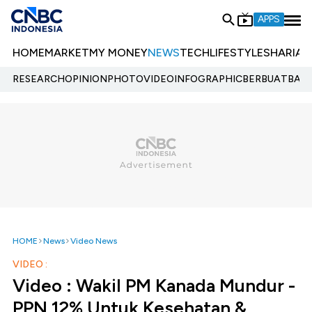
APPS
HOME
MARKET
MY MONEY
NEWS
TECH
LIFESTYLE
SHARIA
E
RESEARCH
OPINION
PHOTO
VIDEO
INFOGRAPHIC
BERBUATBAIK.
HOME
News
Video News
VIDEO :
Video : Wakil PM Kanada Mundur -
PPN 12% Untuk Kesehatan &