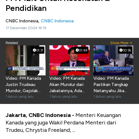
Pendidikan
CNBC Indonesia,
CNBC Indonesia
17 December 2024 19:15
Related
Show More
01:31
01:49
00:56
Video: PM Kanada
Video: PM Kanada
Video: PM Kanada
Justin Trudeau
Akan Mundur dari
Pastikan Tangkap
Mundur, Gejolak
Jabatannya, Ada
Netanyahu Jika
Partai Jadi Pemicu
1 tahun yang lalu
Apa?
1 tahun yang lalu
Masuk Negaranya
1 tahun yang lalu
Jakarta, CNBC Indonesia -
Menteri Keuangan
Kanada yang juga Wakil Perdana Menteri dari
Trudeu, Chrystia Freeland, ...