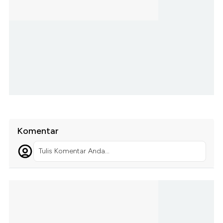
Komentar
Tulis Komentar Anda...