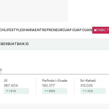
CH
LIFESTYLE
SHARIA
ENTREPRENEUR
CUAP CUAP CUAN
CNBC 
C
BERBUATBAIK.ID
S
JII
Pefindo i-Grade
Sri-Kehati
387.404
160.377
312.025
1.81
%
1.88
%
1.35
%