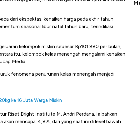
erbahaya
Mana yang Cuannya Paling Menyala?
Pe
baca dari ekspektasi kenaikan harga pada akhir tahun
mentum seasonal libur natal tahun baru, terindikasi
luaran kelompok miskin sebesar Rp101.880 per bulan,
ntara itu, kelompok kelas menengah mengalami kenaikan
 ucap Media.
erburuk fenomena penurunan kelas menengah menjadi
20kg ke 16 Juta Warga Miskin
tur Riset Bright Institute M. Andri Perdana. Ia bahkan
a akan mencapai 4,8%, dari yang saat ini di level bawah