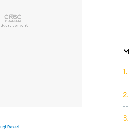
M
1.
2.
3.
Rugi Besar!