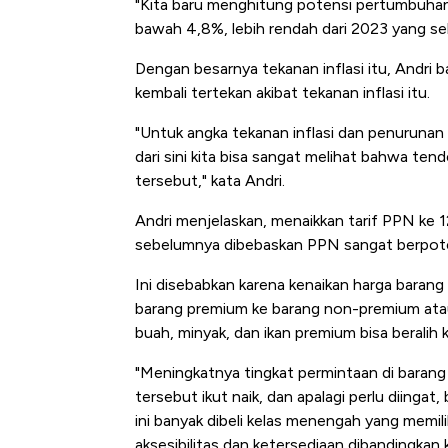
"Kita baru menghitung potensi pertumbuhan
bawah 4,8%, lebih rendah dari 2023 yang seb
Dengan besarnya tekanan inflasi itu, Andri
kembali tertekan akibat tekanan inflasi itu.
"Untuk angka tekanan inflasi dan penurunan
dari sini kita bisa sangat melihat bahwa te
tersebut," kata Andri.
Andri menjelaskan, menaikkan tarif PPN ke
sebelumnya dibebaskan PPN sangat berpote
Ini disebabkan karena kenaikan harga baran
barang premium ke barang non-premium atau 
buah, minyak, dan ikan premium bisa beralih 
"Meningkatnya tingkat permintaan di baran
tersebut ikut naik, dan apalagi perlu diing
ini banyak dibeli kelas menengah yang memili
aksesibilitas dan ketersediaan dibandingka