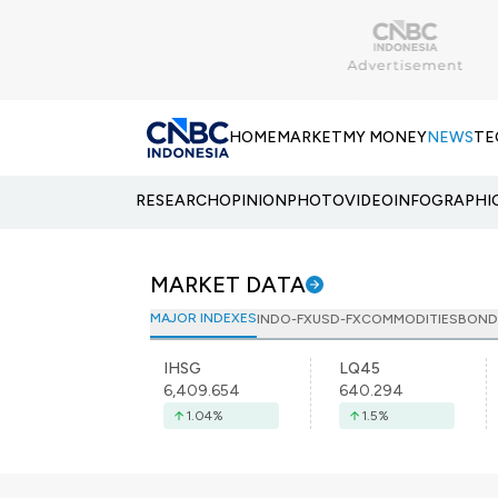
HOME
MARKET
MY MONEY
NEWS
TE
RESEARCH
OPINION
PHOTO
VIDEO
INFOGRAPHI
MARKET DATA
MAJOR INDEXES
INDO-FX
USD-FX
COMMODITIES
BOND
IHSG
LQ45
6,409.654
640.294
1.04
%
1.5
%