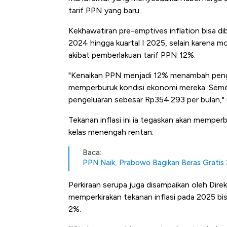
Tembaga Terbang ke Zona B
tarif PPN yang baru.
Kekhawatiran pre-emptives inflation bisa di
2024 hingga kuartal I 2025, selain karena mo
akibat pemberlakuan tarif PPN 12%.
"Kenaikan PPN menjadi 12% menambah penge
memperburuk kondisi ekonomi mereka. Seme
pengeluaran sebesar Rp354.293 per bulan,"
Tekanan inflasi ini ia tegaskan akan memp
kelas menengah rentan.
Baca:
PPN Naik, Prabowo Bagikan Beras Gratis 
Perkiraan serupa juga disampaikan oleh Direk
memperkirakan tekanan inflasi pada 2025 bis
2%.