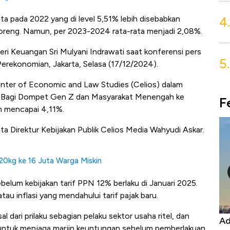
4.
ta pada 2022 yang di level 5,51% lebih disebabkan
oreng. Namun, per 2023-2024 rata-rata menjadi 2,08%.
nteri Keuangan Sri Mulyani Indrawati saat konferensi pers
5.
erekonomian, Jakarta, Selasa (17/12/2024).
enter of Economic and Law Studies (Celios) dalam
ak Bagi Dompet Gen Z dan Masyarakat Menengah ke
F
n mencapai 4,11%.
ata Direktur Kebijakan Publik Celios Media Wahyudi Askar.
20kg ke 16 Juta Warga Miskin
ebelum kebijakan tarif PPN 12% berlaku di Januari 2025.
au inflasi yang mendahului tarif pajak baru.
l dari prilaku sebagian pelaku sektor usaha ritel, dan
Harga
Adu Panas Kinerja Emiten Minyak RI,
10
 untuk menjaga marjin keuntungan sebelum pemberlakuan