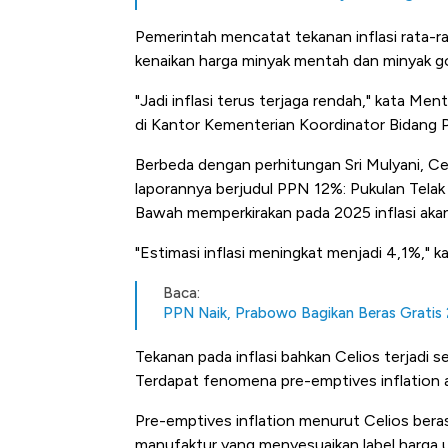
Pemerintah mencatat tekanan inflasi rata-ra
kenaikan harga minyak mentah dan minyak g
"Jadi inflasi terus terjaga rendah," kata Me
di Kantor Kementerian Koordinator Bidang P
Berbeda dengan perhitungan Sri Mulyani, C
laporannya berjudul PPN 12%: Pukulan Tel
Bawah memperkirakan pada 2025 inflasi aka
"Estimasi inflasi meningkat menjadi 4,1%," k
Baca:
PPN Naik, Prabowo Bagikan Beras Gratis 
Tekanan pada inflasi bahkan Celios terjadi s
Terdapat fenomena pre-emptives inflation at
Pre-emptives inflation menurut Celios berasa
Kongo Tutup Keran Ekspor, 
manufaktur yang menyesuaikan label harga