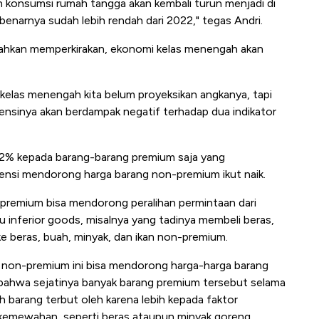
 konsumsi rumah tangga akan kembali turun menjadi di
enarnya sudah lebih rendah dari 2022," tegas Andri.
 bahkan memperkirakan, ekonomi kelas menengah akan
 kelas menengah kita belum proyeksikan angkanya, tapi
ndensinya akan berdampak negatif terhadap dua indikator
 12% kepada barang-barang premium saja yang
nsi mendorong harga barang non-premium ikut naik.
g premium bisa mendorong peralihan permintaan dari
inferior goods, misalnya yang tadinya membeli beras,
ke beras, buah, minyak, dan ikan non-premium.
g non-premium ini bisa mendorong harga-harga barang
at, bahwa sejatinya banyak barang premium tersebut selama
h barang terbut oleh karena lebih kepada faktor
n kemewahan, seperti beras ataupun minyak goreng