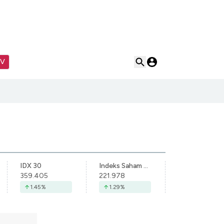
TV
IDX 30
Indeks Saham Syariah Indonesia
359.405
221.978
1.45
%
1.29
%