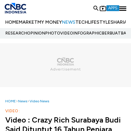
APPS
HOME
MARKET
MY MONEY
NEWS
TECH
LIFESTYLE
SHARIA
E
RESEARCH
OPINION
PHOTO
VIDEO
INFOGRAPHIC
BERBUATBAIK.
HOME
News
Video News
VIDEO :
Video : Crazy Rich Surabaya Budi
Said Dituntut 16 Tahun Penjara