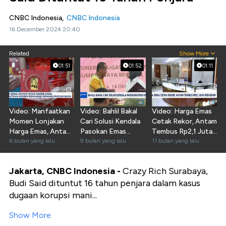
CNBC Indonesia,
CNBC Indonesia
16 December 2024 20:40
Related
Show More
01:51
01:52
01:11
Video: Manfaatkan
Video: Bahlil Bakal
Video: Harga Emas
Momen Lonjakan
Cari Solusi Kendala
Cetak Rekor, Antam
Harga Emas, Antam
Pasokan Emas
Tembus Rp2,1 Juta
Rilis Produk Baru
6 bulan yang lalu
Untuk Antam
9 bulan yang lalu
Per Gram
11 bulan yang lalu
Jakarta, CNBC Indonesia -
Crazy Rich Surabaya,
Budi Said dituntut 16 tahun penjara dalam kasus
dugaan korupsi mani...
Show More