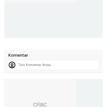
Komentar
Tulis Komentar Anda...