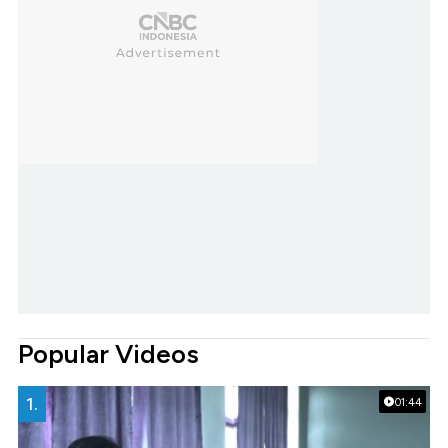
Popular Videos
1.
01:44