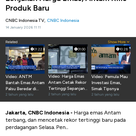
Produk Baru
CNBC Indonesia TV,
CNBC Indonesia
14 January 2026 11:11
Related
Show More
01:22
01:00
10:28
Video: Harga Emas
Video: ANTM
Video: Pemula Mau
Antam Cetak Rekor
Bantah Emas Antam
Investasi Emas,
Tertinggi Sepanjang
Palsu Beredar di
Simak Tipsnya
Sejarah
2 tahun yang lalu
Masyarakat
2 tahun yang lalu
2 tahun yang lalu
Jakarta, CNBC Indonesia -
Harga emas Antam
terbang, dan mencetak rekor tertinggi baru pada
perdagangan Selasa. Pen...