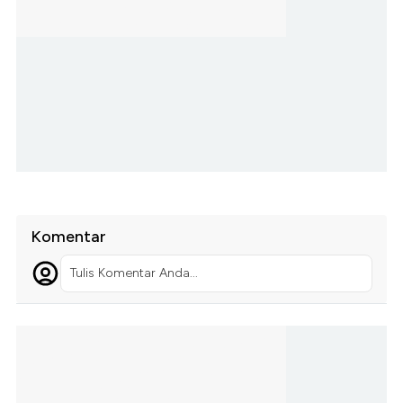
Komentar
Tulis Komentar Anda...