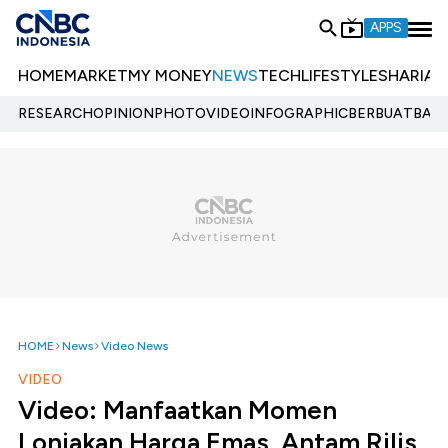
APPS
HOME
MARKET
MY MONEY
NEWS
TECH
LIFESTYLE
SHARIA
E
RESEARCH
OPINION
PHOTO
VIDEO
INFOGRAPHIC
BERBUATBAIK.
HOME
News
Video News
VIDEO
Video: Manfaatkan Momen
Lonjakan Harga Emas, Antam Rilis