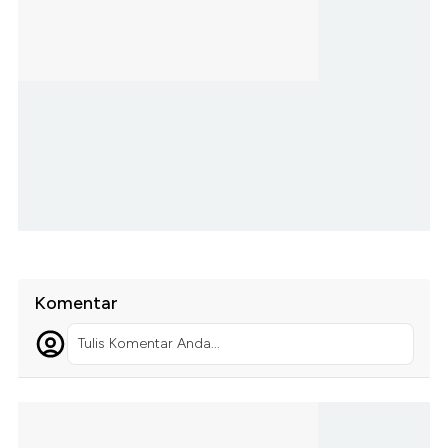
Komentar
Tulis Komentar Anda...