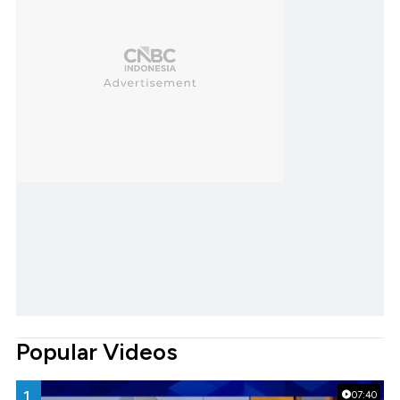
Popular Videos
1.
07:40