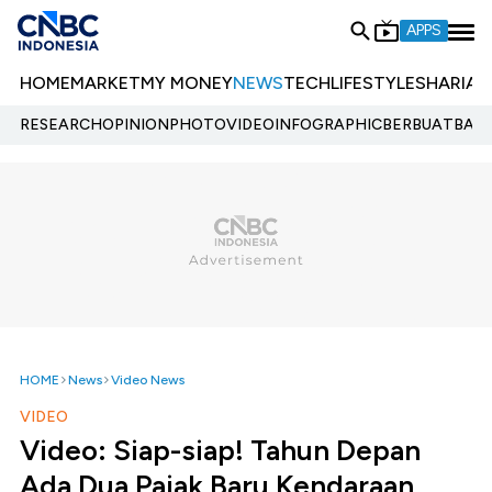
APPS
HOME
MARKET
MY MONEY
NEWS
TECH
LIFESTYLE
SHARIA
E
RESEARCH
OPINION
PHOTO
VIDEO
INFOGRAPHIC
BERBUATBAIK.
HOME
News
Video News
VIDEO
Video: Siap-siap! Tahun Depan
Ada Dua Pajak Baru Kendaraan