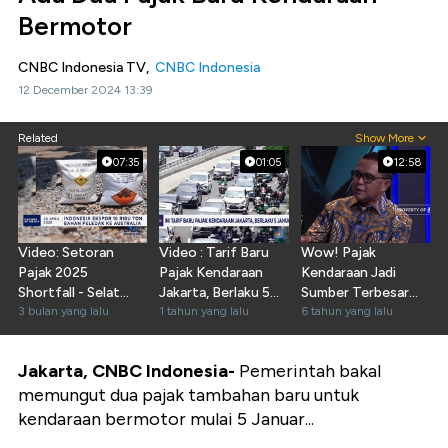
Bermotor
CNBC Indonesia TV,
CNBC Indonesia
12 December 2024 13:39
Related
Show More
07:35
01:05
12:58
Video: Setoran
Video : Tarif Baru
Wow! Pajak
Pajak 2025
Pajak Kendaraan
Kendaraan Jadi
Shortfall - Selat
Jakarta, Berlaku 5
Sumber Terbesar
Hormuz Ditutup
3 bulan yang lalu
Januari 2025
1 tahun yang lalu
PAD Sulsel
6 tahun yang lalu
Lagi
Jakarta, CNBC Indonesia-
Pemerintah bakal
memungut dua pajak tambahan baru untuk
kendaraan bermotor mulai 5 Januar...