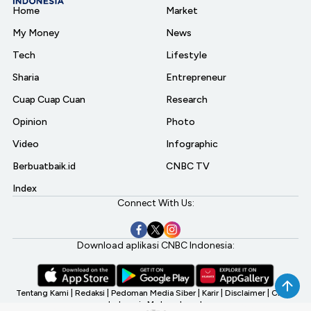
Home
Market
My Money
News
Tech
Lifestyle
Sharia
Entrepreneur
Cuap Cuap Cuan
Research
Opinion
Photo
Video
Infographic
Berbuatbaik.id
CNBC TV
Index
Connect With Us:
Download aplikasi CNBC Indonesia:
Tentang Kami
|
Redaksi
|
Pedoman Media Siber
|
Karir
|
Disclaimer
|
CNBC
Indonesia My Investment