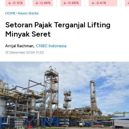
-0.12
%
-0.49
%
-0.68
%
-0.41
%
HOME
News
Berita
Setoran Pajak Terganjal Lifting
Minyak Seret
Arrijal Rachman,
CNBC Indonesia
12 December 2024 11:20