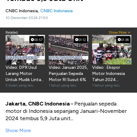
CNBC Indonesia,
CNBC Indonesia
10 December 2024 21:50
Related
Show More
00:57
01:12
01:38
Video: DPR Usul
Video: Januari 2025,
Video : Ekspor
Larang Motor
Penjualan Sepeda
Motor Indonesia
Untuk Mudik Lintas
Motor RI Susut 6%
Tahun 2024
Provinsi
5 bulan yang lalu
1 tahun yang lalu
Tembus 572.000
1 tahun yang lalu
Unit
Jakarta, CNBC Indonesia -
Penjualan sepeda
motor di Indonesia sepanjang Januari-November
2024 tembus 5,9 Juta unit...
Show More