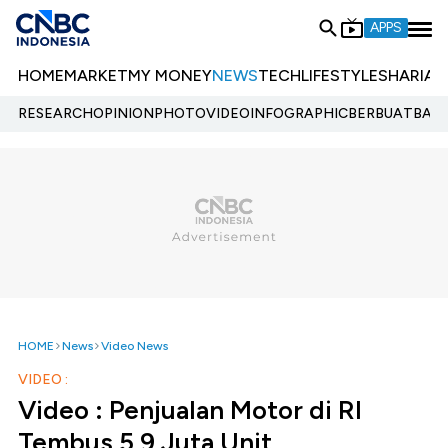
APPS
HOME
MARKET
MY MONEY
NEWS
TECH
LIFESTYLE
SHARIA
E
RESEARCH
OPINION
PHOTO
VIDEO
INFOGRAPHIC
BERBUATBAIK.
HOME
News
Video News
VIDEO :
Video : Penjualan Motor di RI
Tembus 5,9 Juta Unit