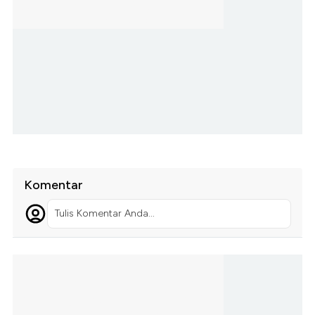
Komentar
Tulis Komentar Anda...