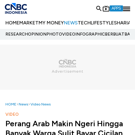
APPS
HOME
MARKET
MY MONEY
NEWS
TECH
LIFESTYLE
SHARIA
E
RESEARCH
OPINION
PHOTO
VIDEO
INFOGRAPHIC
BERBUATBAIK.
HOME
News
Video News
VIDEO
Perang Arab Makin Ngeri Hingga
Banyak Warga Sulit Bayar Cicilan