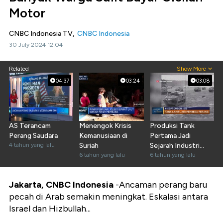
Motor
CNBC Indonesia TV,
CNBC Indonesia
30 July 2024 12:04
Related
Show More
04:37
03:24
03:08
AS Terancam
Menengok Krisis
Produksi Tank
Perang Saudara
Kemanusiaan di
Pertama Jadi
4 tahun yang lalu
Suriah
Sejarah Industri
6 tahun yang lalu
Militer
6 tahun yang lalu
Jakarta, CNBC Indonesia
-Ancaman perang baru
pecah di Arab semakin meningkat. Eskalasi antara
Israel dan Hizbullah...