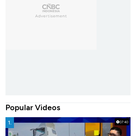
Popular Videos
1.
07:40