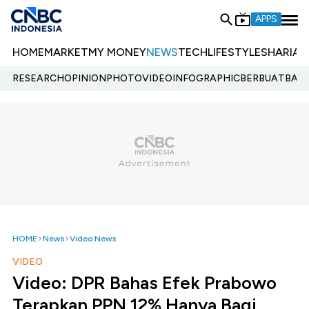
APPS
HOME
MARKET
MY MONEY
NEWS
TECH
LIFESTYLE
SHARIA
E
RESEARCH
OPINION
PHOTO
VIDEO
INFOGRAPHIC
BERBUATBAIK.
HOME
News
Video News
VIDEO
Video: DPR Bahas Efek Prabowo
Terapkan PPN 12% Hanya Bagi