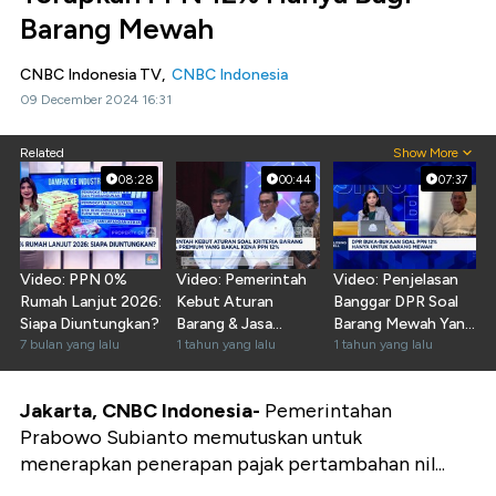
Barang Mewah
CNBC Indonesia TV,
CNBC Indonesia
09 December 2024 16:31
Related
Show More
08:28
00:44
07:37
Video: PPN 0%
Video: Pemerintah
Video: Penjelasan
Rumah Lanjut 2026:
Kebut Aturan
Banggar DPR Soal
Siapa Diuntungkan?
Barang & Jasa
Barang Mewah Yang
7 bulan yang lalu
Premium Yang Kena
1 tahun yang lalu
Kena PPN 12%
1 tahun yang lalu
PPN 12%
Jakarta, CNBC Indonesia-
Pemerintahan
Prabowo Subianto memutuskan untuk
menerapkan penerapan pajak pertambahan nil...