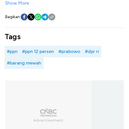
Show More
Bagikan:
Tags
#ppn
#ppn 12 persen
#prabowo
#dpr ri
#barang mewah