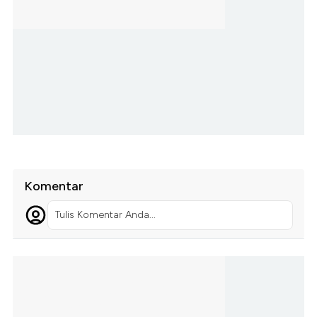
Komentar
Tulis Komentar Anda...