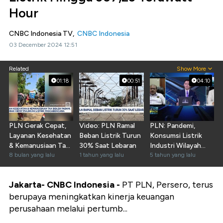
Hour
CNBC Indonesia TV,
CNBC Indonesia
03 December 2024 12:51
Related
Show More
01:18
00:51
04:10
PLN Gerak Cepat,
Video: PLN Ramal
PLN: Pandemi,
Layanan Kesehatan
Beban Listrik Turun
Konsumsi Listrik
& Kemanusiaan Tak
30% Saat Lebaran
Industri Wilayah
Boleh Padam
8 bulan yang lalu
1 tahun yang lalu
Jamali Anjlok
5 tahun yang lalu
Jakarta- CNBC Indonesia -
PT PLN, Persero, terus
berupaya meningkatkan kinerja keuangan
perusahaan melalui pertumb...