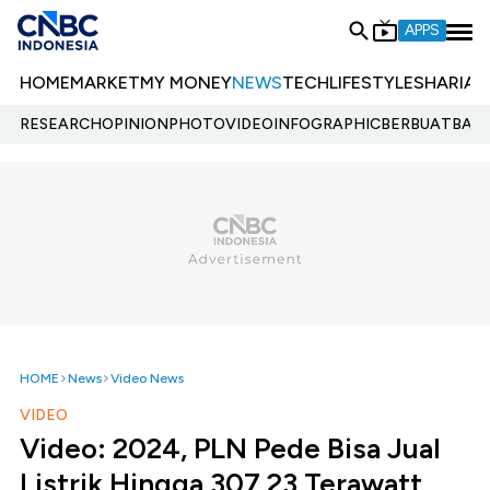
APPS
HOME
MARKET
MY MONEY
NEWS
TECH
LIFESTYLE
SHARIA
E
RESEARCH
OPINION
PHOTO
VIDEO
INFOGRAPHIC
BERBUATBAIK.
HOME
News
Video News
VIDEO
Video: 2024, PLN Pede Bisa Jual
Listrik Hingga 307,23 Terawatt