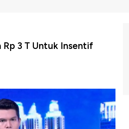
Rp 3 T Untuk Insentif
alokasikan 3 triliun rupiah untuk membebaskan biaya
kan diskon 50% untuk pelanggan 900 VA. Pelonggaran
an presiden dalam memitigasi dampak wabah corona lewat
ll, CNBC Indonesia (Rabu, 01/04/2020) berikut.