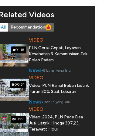
Related Videos
All
Recommendation
VIDEO
PLN Gerak Cepat, Layanan
01:18
Kesehatan & Kemanusiaan Tak
Boleh Padam
News
8 bulan yang lalu
VIDEO
00:51
Video: PLN Ramal Beban Listrik
Turun 30% Saat Lebaran
News
1 tahun yang lalu
VIDEO
Video: 2024, PLN Pede Bisa
01:22
Jual Listrik Hingga 307,23
Terawatt Hour