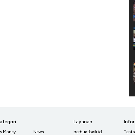
ategori
Layanan
Info
y Money
News
berbuatbaik.id
Tent