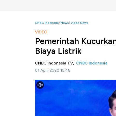
CNBC Indonesia
News
Video News
VIDEO
Pemerintah Kucurkan 
Biaya Listrik
CNBC Indonesia TV,
CNBC Indonesia
01 April 2020 15:48
Jakarta, CNBC Indonesia-
Pemerintah meng
listrik bagi pelanggan 450 VA dan memberi
pembayaran listrik ini sejalan dengan arah
perusahaan pelat merah PLN.
Simak informasi selengkapnya di Closing Be