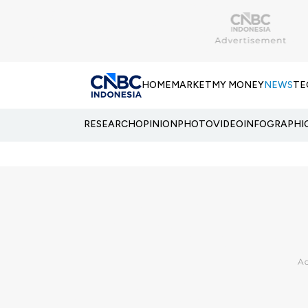
HOME
MARKET
MY MONEY
NEWS
TE
RESEARCH
OPINION
PHOTO
VIDEO
INFOGRAPHI