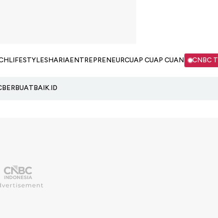
CH
LIFESTYLE
SHARIA
ENTREPRENEUR
CUAP CUAP CUAN
CNBC 
C
BERBUATBAIK.ID