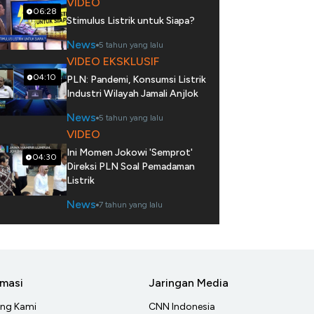
VIDEO
06:28
Stimulus Listrik untuk Siapa?
News
5 tahun yang lalu
VIDEO EKSKLUSIF
04:10
PLN: Pandemi, Konsumsi Listrik
Industri Wilayah Jamali Anjlok
News
5 tahun yang lalu
VIDEO
Ini Momen Jokowi 'Semprot'
04:30
Direksi PLN Soal Pemadaman
Listrik
News
7 tahun yang lalu
rmasi
Jaringan Media
ang Kami
CNN Indonesia