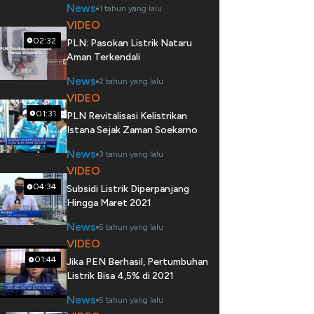
News
1 tahun yang lalu
VIDEO
02:32
PLN: Pasokan Listrik Nataru
Aman Terkendali
News
2 tahun yang lalu
VIDEO
01:31
PLN Revitalisasi Kelistrikan
Istana Sejak Zaman Soekarno
News
3 tahun yang lalu
VIDEO
04:34
Subsidi Listrik Diperpanjang
Hingga Maret 2021
News
5 tahun yang lalu
VIDEO
01:44
Jika PEN Berhasil, Pertumbuhan
Listrik Bisa 4,5% di 2021
News
5 tahun yang lalu