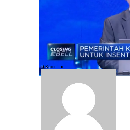
Bagikan:
#pln
#listrik
#corona