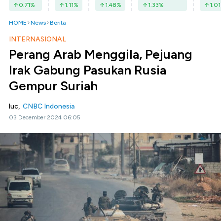
0.71
%
1.11
%
1.48
%
1.33
%
1.01
HOME
News
Berita
INTERNASIONAL
Perang Arab Menggila, Pejuang
Irak Gabung Pasukan Rusia
Gempur Suriah
luc,
CNBC Indonesia
03 December 2024 06:05