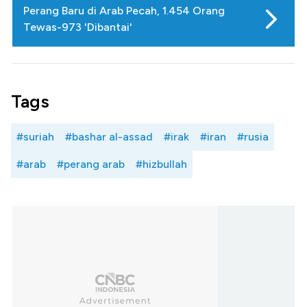
Perang Baru di Arab Pecah, 1.454 Orang
Tewas-973 'Dibantai'
Tags
#suriah
#bashar al-assad
#irak
#iran
#rusia
#arab
#perang arab
#hizbullah