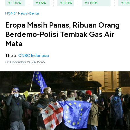
1.04
%
1.5
%
1.81
%
1.88
%
1.3
HOME
News
Berita
Eropa Masih Panas, Ribuan Orang
Berdemo-Polisi Tembak Gas Air
Mata
The a,
CNBC Indonesia
01 December 2024 15:45