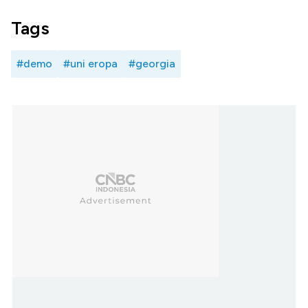
Tags
#demo
#uni eropa
#georgia