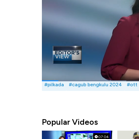
masuk ke politik dilakukan dengan cara instan
tersebut, hal ini menjadi salah satu penyeba
Selengkapnya saksikan dialog Dina Gurni
Iqbal dan Ayyi Achmad Hidayah di Program C
Bagikan:
#pilkada
#cagub bengkulu 2024
#ott
Popular Videos
07:04