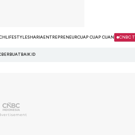
CH
LIFESTYLE
SHARIA
ENTREPRENEUR
CUAP CUAP CUAN
CNBC 
C
BERBUATBAIK.ID