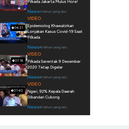
Pilkada Jakarta Mulus Hore!
News
1 tahun yang lalu
VIDEO
Epidemiolog Khawatirkan
04:21
Lonjakan Kasus Covid-19 Saat
Pilkada
News
5 tahun yang lalu
VIDEO
01:16
Pilkada Serentak 9 Desember
2020 Tetap Digelar
News
5 tahun yang lalu
VIDEO
01:40
Ngeri, 92% Kepala Daerah
Dibandari Cukong
News
5 tahun yang lalu