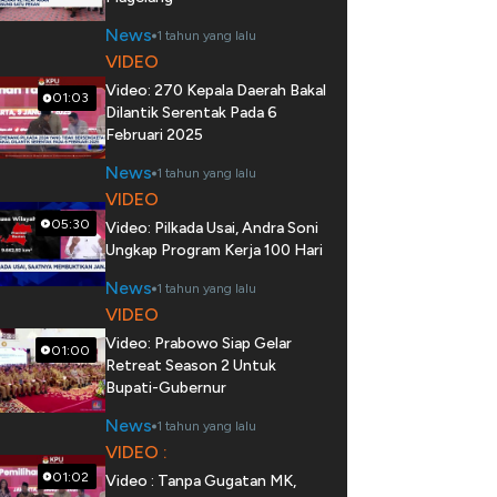
News
1 tahun yang lalu
VIDEO
Video: 270 Kepala Daerah Bakal
01:03
Dilantik Serentak Pada 6
Februari 2025
News
1 tahun yang lalu
VIDEO
05:30
Video: Pilkada Usai, Andra Soni
Ungkap Program Kerja 100 Hari
News
1 tahun yang lalu
VIDEO
Video: Prabowo Siap Gelar
01:00
Retreat Season 2 Untuk
Bupati-Gubernur
News
1 tahun yang lalu
VIDEO :
01:02
Video : Tanpa Gugatan MK,