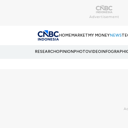
HOME
MARKET
MY MONEY
NEWS
TE
RESEARCH
OPINION
PHOTO
VIDEO
INFOGRAPHI