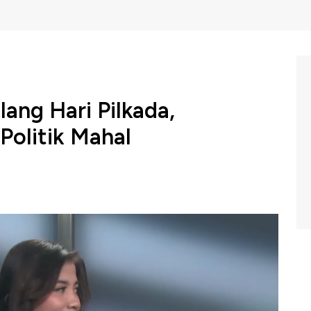
ang Hari Pilkada,
Politik Mahal
antasan Korupsi (KPK) menetapkan Gubernur Bengkulu
sus dugaan tindak pidana korupsi. Menurut Wakil Ketua
lakukan pemerasan ke pegawai di lingkungan Pemprov
si ongkos politik yang mahal. Saat ini, orang yang