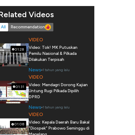
Related Videos
All
Recommendation
VIDEO
Video: Tok! MK Putuskan
01:28
Pemilu Nasional & Pilkada
Dilakukan Terpisah
News
1 tahun yang lalu
VIDEO
Video: Mendagri Dorong Kajian
01:31
Untung Rugi Pilkada Dipilih
DPRD
News
1 tahun yang lalu
VIDEO
Video: Kepala Daerah Baru Bakal
01:08
"Diospek" Prabowo Seminggu di
Magelang