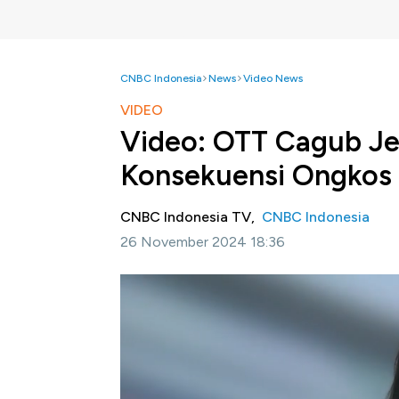
CNBC Indonesia
News
Video News
VIDEO
Video: OTT Cagub Jel
Konsekuensi Ongkos 
CNBC Indonesia TV,
CNBC Indonesia
26 November 2024 18:36
Jakarta, CNBC Indonesia
- Komisi Pember
Rohidin Mersyah sebagai tersangka dalam ka
KPK Alexander Marwata, Rohidin diduga me
Bengkulu untuk dana pilkada.
Redaksi CNBC Indonesia menyoroti konsekuen