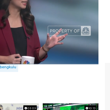
 dan tidak melihat potensi yang dimiliki. Dengan kondisi
b ongkos politik menjadi lebih mahal.
ng bersama Managing Editor CNBC Indonesia Muhammad
losing Bell CNBC Indonesia, Selasa (26/11/2024).
 bengkulu
03:03
10:13