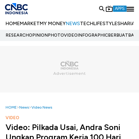
APPS
HOME
MARKET
MY MONEY
NEWS
TECH
LIFESTYLE
SHARIA
E
RESEARCH
OPINION
PHOTO
VIDEO
INFOGRAPHIC
BERBUATBAIK.
HOME
News
Video News
VIDEO
Video: Pilkada Usai, Andra Soni
Ungkap Program Kerja 100 Hari