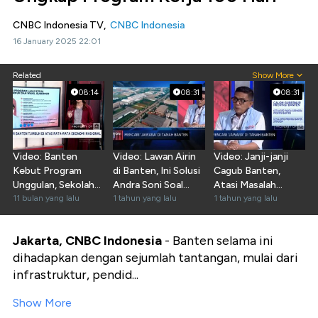
CNBC Indonesia TV,
CNBC Indonesia
16 January 2025 22:01
Related
Show More
08:14
08:31
08:31
Video: Banten
Video: Lawan Airin
Video: Janji-janji
Kebut Program
di Banten, Ini Solusi
Cagub Banten,
Unggulan, Sekolah
Andra Soni Soal
Atasi Masalah
Gratis Hingga Bang
11 bulan yang lalu
PHK-Investasi
1 tahun yang lalu
Kemacetan Hingga
1 tahun yang lalu
Andra
Banjir
Jakarta, CNBC Indonesia
- Banten selama ini
dihadapkan dengan sejumlah tantangan, mulai dari
infrastruktur, pendid...
Show More