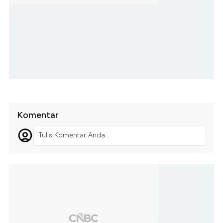
Komentar
Tulis Komentar Anda...