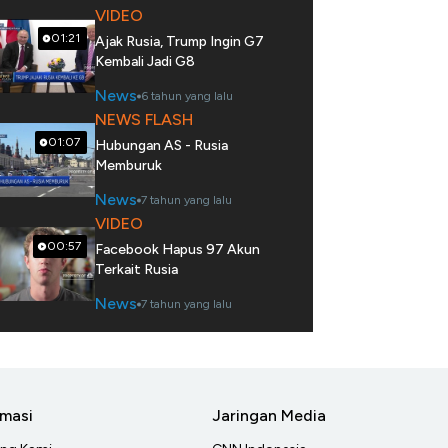
VIDEO
01:21
Ajak Rusia, Trump Ingin G7
Kembali Jadi G8
News
6 tahun yang lalu
NEWS FLASH
01:07
Hubungan AS - Rusia
Memburuk
News
7 tahun yang lalu
VIDEO
00:57
Facebook Hapus 97 Akun
Terkait Rusia
News
7 tahun yang lalu
rmasi
Jaringan Media