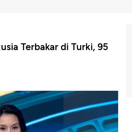
sia Terbakar di Turki, 95
penumpang dan awak berhasil dievakuasi dari sebuah
erbakar saat mendarat di Bandara Antalya, Turki. Insiden
SU 95 milik Azimuth Airlines.
ram Closing Bell CNBC Indonesia (Senin, 25/11/2024)