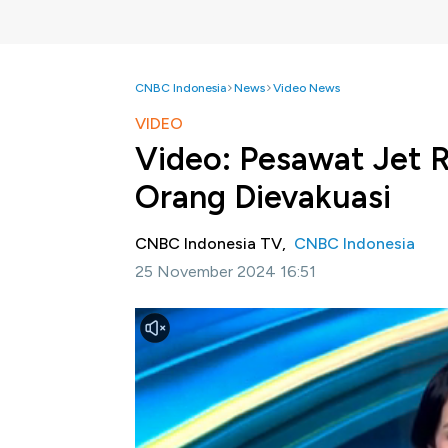
CNBC Indonesia
News
Video News
VIDEO
Video: Pesawat Jet Ru
Orang Dievakuasi
CNBC Indonesia TV,
CNBC Indonesia
25 November 2024 16:51
Jakarta, CNBC Indonesia -
Lebih dari 90 
pesawat Rusia setelah salah satu mesinnya t
ini melibatkan pesawat Sukhoi Superjet 100-
Simak informasi selengkapnya dalam prog
berikut ini.