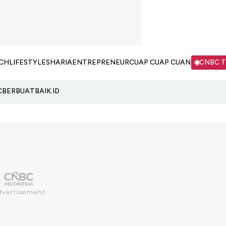
CH
LIFESTYLE
SHARIA
ENTREPRENEUR
CUAP CUAP CUAN
CNBC 
C
BERBUATBAIK.ID