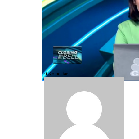
Bagikan:
#pesawat jet
#rusia
#terbakar
#band