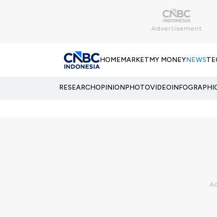
HOME
MARKET
MY MONEY
NEWS
TE
RESEARCH
OPINION
PHOTO
VIDEO
INFOGRAPHI