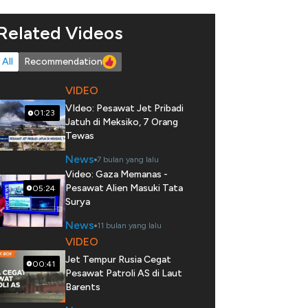
Related Videos
All
Recommendation
VIDEO
VIdeo: Pesawat Jet Pribadi
01:23
Jatuh di Meksiko, 7 Orang
Tewas
News
7 bulan yang lalu
Video: Gaza Memanas -
Pesawat Alien Masuki Tata
05:24
Surya
News
11 bulan yang lalu
VIDEO
Jet Tempur Rusia Cegat
00:41
Pesawat Patroli AS di Laut
Barents