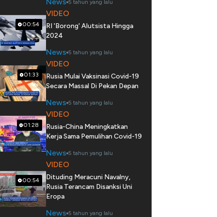
News
5 tahun yang lalu
VIDEO
00:54
RI 'Borong' Alutsista Hingga
2024
News
5 tahun yang lalu
VIDEO
01:33
Rusia Mulai Vaksinasi Covid-19
Secara Massal Di Pekan Depan
News
5 tahun yang lalu
VIDEO
01:28
Rusia-China Meningkatkan
Kerja Sama Pemulihan Covid-19
News
5 tahun yang lalu
VIDEO
Dituding Meracuni Navalny,
00:54
Rusia Terancam Disanksi Uni
Eropa
News
5 tahun yang lalu