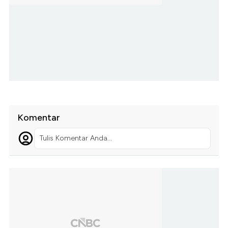
Komentar
Tulis Komentar Anda...