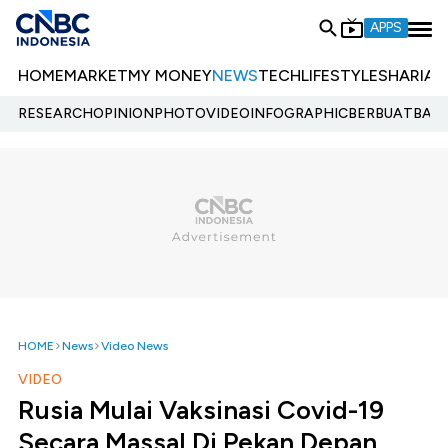
APPS
HOME
MARKET
MY MONEY
NEWS
TECH
LIFESTYLE
SHARIA
E
RESEARCH
OPINION
PHOTO
VIDEO
INFOGRAPHIC
BERBUATBAIK.
HOME
News
Video News
VIDEO
Rusia Mulai Vaksinasi Covid-19
Secara Massal Di Pekan Depan