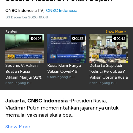
CNBC Indonesia TV,
CNBC Indonesia
03 December 2020 19:08
Related
Show More
01:07
00:55
00:42
Sputnix V, Vaksin
Rusia Klaim Punya
Duterte Siap Jadi
Buatan Rusia
Vaksin Covid-19
'Kelinci Percobaan'
Diklaim Manjur 92%
5 tahun yang lalu
Vaksin Corona Rusia
5 tahun yang lalu
5 tahun yang lalu
Jakarta, CNBC Indonesia -
Presiden Rusia,
Vladimir Putin memerintahkan jajarannya untuk
memulai vaksinasi skala bes...
Show More