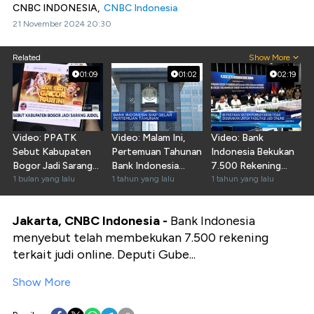
CNBC INDONESIA,
CNBC Indonesia
21 November 2024 20:30
Related
Show More
01:09
01:02
02:19
Video: PPATK
Video: Malam Ini,
Video: Bank
Sebut Kabupaten
Pertemuan Tahunan
Indonesia Bekukan
Bogor Jadi Sarang
Bank Indonesia
7.500 Rekening
Judol
1 bulan yang lalu
Digelar
1 tahun yang lalu
Terkait Judi Online
1 tahun yang lalu
Jakarta, CNBC Indonesia -
Bank Indonesia
menyebut telah membekukan 7.500 rekening
terkait judi online. Deputi Gube...
Show More