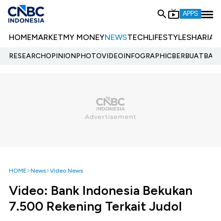
APPS
HOME
MARKET
MY MONEY
NEWS
TECH
LIFESTYLE
SHARIA
E
RESEARCH
OPINION
PHOTO
VIDEO
INFOGRAPHIC
BERBUATBAIK.
HOME
News
Video News
Video: Bank Indonesia Bekukan
7.500 Rekening Terkait Judol