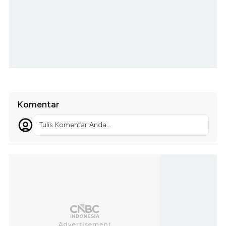
Komentar
Tulis Komentar Anda...