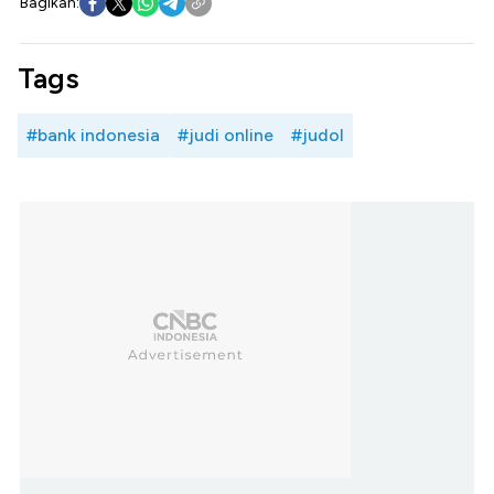
Bagikan:
Tags
#bank indonesia
#judi online
#judol