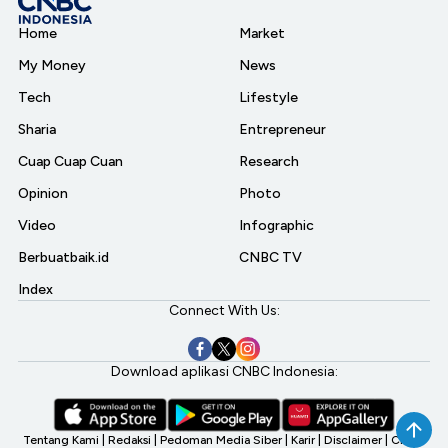
Home
Market
My Money
News
Tech
Lifestyle
Sharia
Entrepreneur
Cuap Cuap Cuan
Research
Opinion
Photo
Video
Infographic
Berbuatbaik.id
CNBC TV
Index
Connect With Us:
Download aplikasi CNBC Indonesia:
Tentang Kami
|
Redaksi
|
Pedoman Media Siber
|
Karir
|
Disclaimer
|
CNBC