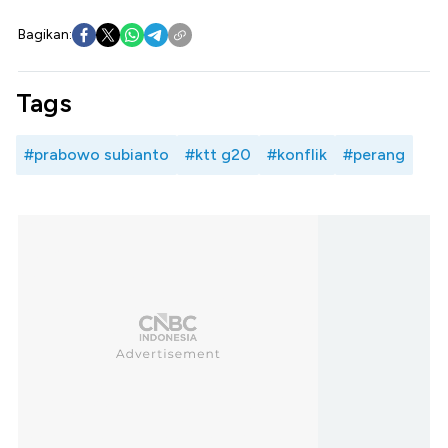
Bagikan:
Tags
#prabowo subianto
#ktt g20
#konflik
#perang