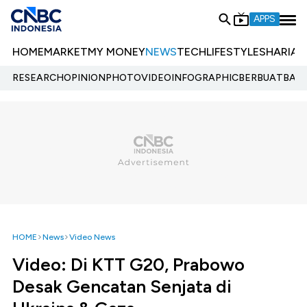
APPS
HOME
MARKET
MY MONEY
NEWS
TECH
LIFESTYLE
SHARIA
E
RESEARCH
OPINION
PHOTO
VIDEO
INFOGRAPHIC
BERBUATBAIK.
HOME
News
Video News
Video: Di KTT G20, Prabowo
Desak Gencatan Senjata di