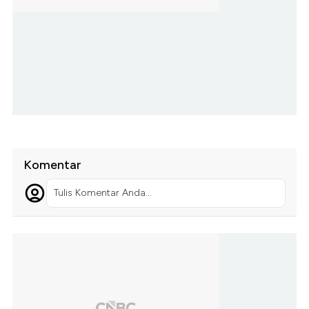
Komentar
Tulis Komentar Anda...