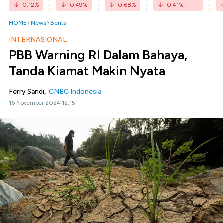
-0.12
%
-0.49
%
-0.68
%
-0.41
%
HOME
News
Berita
INTERNASIONAL
PBB Warning RI Dalam Bahaya,
Tanda Kiamat Makin Nyata
Ferry Sandi,
CNBC Indonesia
16 November 2024 12:15