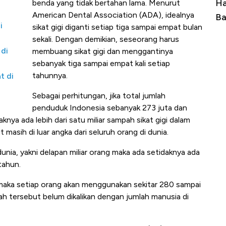
Ini Kekuatan Uang Embraer Kuasai
Har
benda yang tidak bertahan lama. Menurut
American Dental Association (ADA), idealnya
Langit Dunia, Pembunuh Boeing-Airbus?
Bai
i
sikat gigi diganti setiap tiga sampai empat bulan
sekali. Dengan demikian, seseorang harus
 di
membuang sikat gigi dan menggantinya
sebanyak tiga sampai empat kali setiap
tahunnya.
t di
Sebagai perhitungan, jika total jumlah
penduduk Indonesia sebanyak 273 juta dan
aknya ada lebih dari satu miliar sampah sikat gigi dalam
 masih di luar angka dari seluruh orang di dunia.
dunia, yakni delapan miliar orang maka ada setidaknya ada
 tahun.
di maka setiap orang akan menggunakan sekitar 280 sampai
lah tersebut belum dikalikan dengan jumlah manusia di