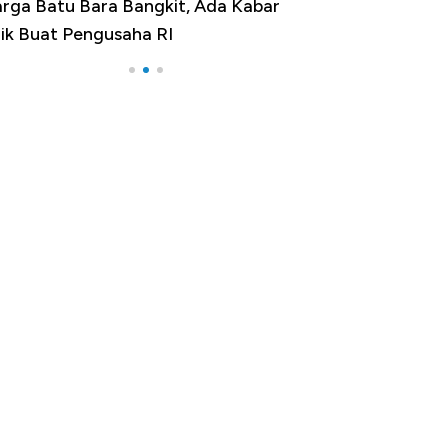
ga Batu Bara Bangkit, Ada Kabar
Harga Emas Jatuh 
k Buat Pengusaha RI
Apa yang Sebenar