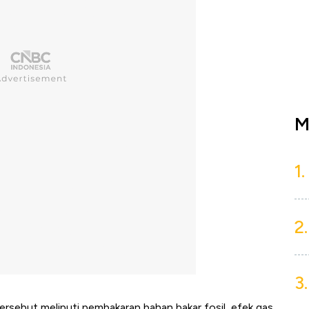
M
1.
2.
3.
ersebut meliputi pembakaran bahan bakar fosil, efek gas