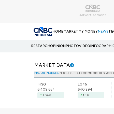
HOME
MARKET
MY MONEY
NEWS
TE
RESEARCH
OPINION
PHOTO
VIDEO
INFOGRAPHI
MARKET DATA
MAJOR INDEXES
INDO-FX
USD-FX
COMMODITIES
BOND
IHSG
LQ45
6,409.654
640.294
1.04
%
1.5
%