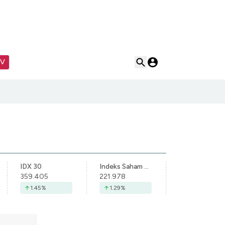
TV
IDX 30
Indeks Saham Syariah Indonesia
359.405
221.978
1.45
%
1.29
%