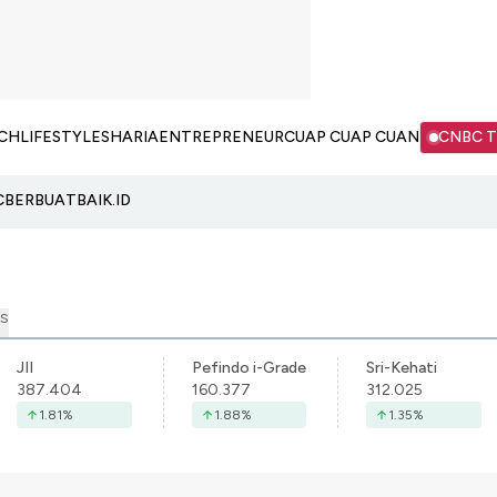
CH
LIFESTYLE
SHARIA
ENTREPRENEUR
CUAP CUAP CUAN
CNBC 
C
BERBUATBAIK.ID
S
JII
Pefindo i-Grade
Sri-Kehati
387.404
160.377
312.025
1.81
%
1.88
%
1.35
%