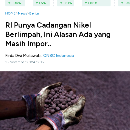
1.04
%
1.5
%
1.81
%
1.88
%
1.3
HOME
News
Berita
RI Punya Cadangan Nikel
Berlimpah, Ini Alasan Ada yang
Masih Impor..
Firda Dwi Muliawati,
CNBC Indonesia
15 November 2024 12:15