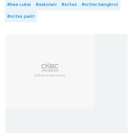
#bea cukai
#askolani
#sritex
#sritex bangkrut
#sritex pailit