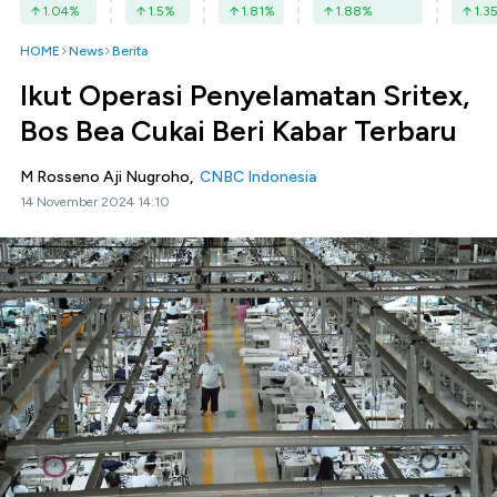
1.04
%
1.5
%
1.81
%
1.88
%
1.3
HOME
News
Berita
Ikut Operasi Penyelamatan Sritex,
Bos Bea Cukai Beri Kabar Terbaru
M Rosseno Aji Nugroho,
CNBC Indonesia
14 November 2024 14:10