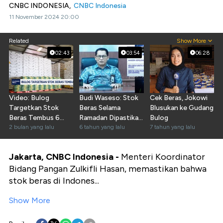
CNBC INDONESIA,
CNBC Indonesia
11 November 2024 20:00
Related
Show More
02:43
03:54
06:28
Video: Bulog
Budi Waseso: Stok
Cek Beras, Jokowi
Targetkan Stok
Beras Selama
Blusukan ke Gudang
Beras Tembus 6
Ramadan Dipastikan
Bulog
Juta Ton
2 bulan yang lalu
Aman
6 tahun yang lalu
7 tahun yang lalu
Jakarta, CNBC Indonesia -
Menteri Koordinator
Bidang Pangan Zulkifli Hasan, memastikan bahwa
stok beras di Indones...
Show More