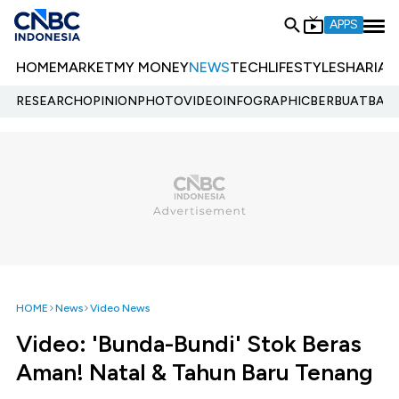
APPS
HOME
MARKET
MY MONEY
NEWS
TECH
LIFESTYLE
SHARIA
E
RESEARCH
OPINION
PHOTO
VIDEO
INFOGRAPHIC
BERBUATBAIK.
HOME
News
Video News
Video: 'Bunda-Bundi' Stok Beras
Aman! Natal & Tahun Baru Tenang