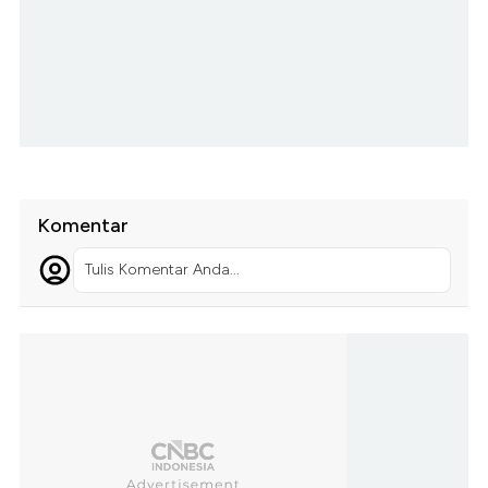
Komentar
Tulis Komentar Anda...