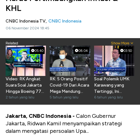
KHL
CNBC Indonesia TV,
CNBC Indonesia
06 November 2024 18:45
Related
Show More
05:40
08:04
03:50
Video: RK Angkat
RK: 5 Orang Positif
Soal Polemik UMK
Suara Soal Jakarta
Covid-19 Dari Acara
Karawang yang
Hingga Boeing 777
Mega Mendung
Tertinggi, Ini
Bermasalah Lagi
2 tahun yang lalu
Bogor
5 tahun yang lalu
Jawaban Ridwan
6 tahun yang lalu
Jakarta, CNBC Indonesia -
Calon Gubernur
Jakarta, Ridwan Kamil menyampaikan strategi
dalam mengatasi persoalan Upa...