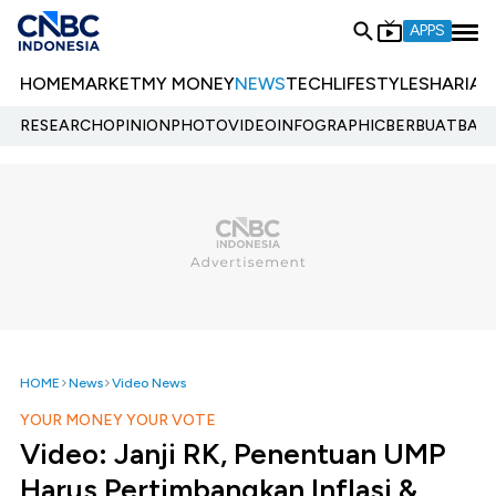
APPS
HOME
MARKET
MY MONEY
NEWS
TECH
LIFESTYLE
SHARIA
E
RESEARCH
OPINION
PHOTO
VIDEO
INFOGRAPHIC
BERBUATBAIK.
HOME
News
Video News
YOUR MONEY YOUR VOTE
Video: Janji RK, Penentuan UMP
Harus Pertimbangkan Inflasi &