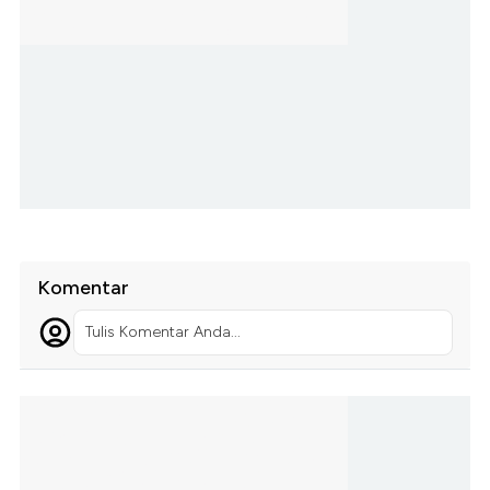
Komentar
Tulis Komentar Anda...