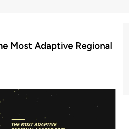
he Most Adaptive Regional
a menggelar CNBC Indonesia Awards 2021 sebagai
ih para pelaku ekonomi dan dunia usaha sepanjang tahun
tegori 'The Best Regional Leaders' memberikan
, Ridwan Kamil sebagai 'The Most Adaptive Regional