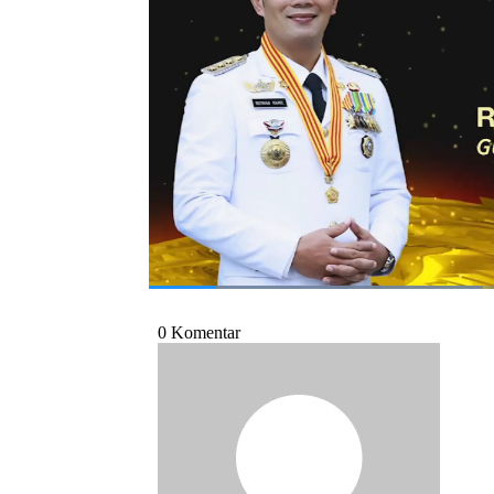
Leader 2021'
Selengkapnya simak dalam CNBC Indonesia 
Bagikan:
#ridwan kamil
#cnbc indonesia awards