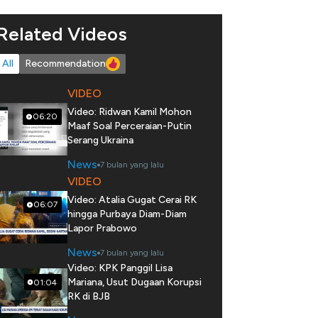
Related Videos
All
Recommendation
VIDEO
Video: Ridwan Kamil Mohon
06:20
Maaf Soal Perceraian-Putin
Serang Ukraina
News
7 bulan yang lalu
VIDEO
Video: Atalia Gugat Cerai RK
06:07
hingga Purbaya Diam-Diam
Lapor Prabowo
News
7 bulan yang lalu
Video: KPK Panggil Lisa
Mariana, Usut Dugaan Korupsi
01:04
RK di BJB