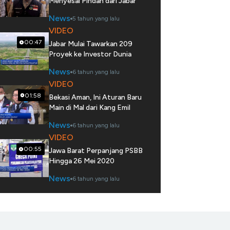
Menyesal Pindah dari Jabar
News
5 tahun yang lalu
VIDEO
00:47
Jabar Mulai Tawarkan 209
Proyek ke Investor Dunia
News
6 tahun yang lalu
VIDEO
01:58
Bekasi Aman, Ini Aturan Baru
Main di Mal dari Kang Emil
News
6 tahun yang lalu
VIDEO
00:55
Jawa Barat Perpanjang PSBB
Hingga 26 Mei 2020
News
6 tahun yang lalu