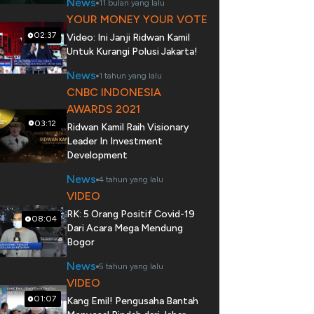
News
11 bulan yang lalu
YOUR MONEY YOUR VOTE
02:37
Video: Ini Janji Ridwan Kamil
Untuk Kurangi Polusi Jakarta!
News
1 tahun yang lalu
CNBC INDONESIA
AWARDS 2021
03:12
Ridwan Kamil Raih Visionary
Leader In Investment
Development
News
4 tahun yang lalu
VIDEO
RK: 5 Orang Positif Covid-19
08:04
Dari Acara Mega Mendung
Bogor
News
5 tahun yang lalu
VIDEO
01:07
Kang Emil! Pengusaha Bantah