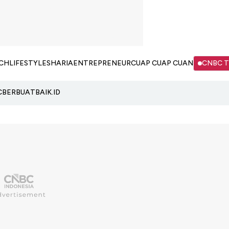
CH
LIFESTYLE
SHARIA
ENTREPRENEUR
CUAP CUAP CUAN
CNBC 
C
BERBUATBAIK.ID