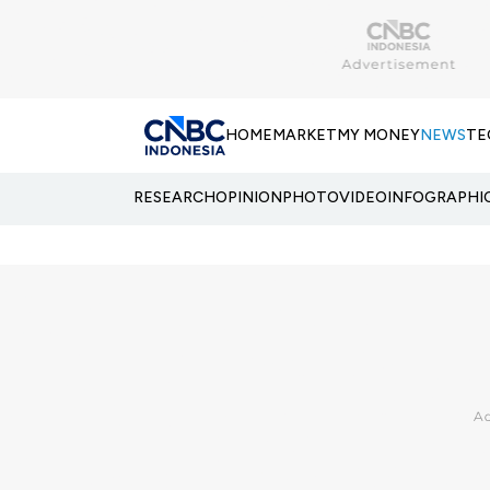
HOME
MARKET
MY MONEY
NEWS
TE
RESEARCH
OPINION
PHOTO
VIDEO
INFOGRAPHI