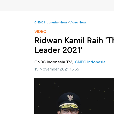
CNBC Indonesia
News
Video News
VIDEO
Ridwan Kamil Raih 'T
Leader 2021'
CNBC Indonesia TV,
CNBC Indonesia
15 November 2021 15:55
Jakarta, CNBC Indonesia-
CNBC Indonesi
wujud apresiasi dan kinerja yang telah dira
2021.
Dalam CNBC Indonesia Awards 2021 Ka
penghargaan kepada Gubernur Jawa Barat