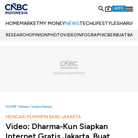
APPS
HOME
MARKET
MY MONEY
NEWS
TECH
LIFESTYLE
SHARIA
E
RESEARCH
OPINION
PHOTO
VIDEO
INFOGRAPHIC
BERBUATBAIK.
HOME
News
Video News
MENCARI PEMIMPIN BARU JAKARTA
Video: Dharma-Kun Siapkan
Internet Gratis Jakarta, Buat