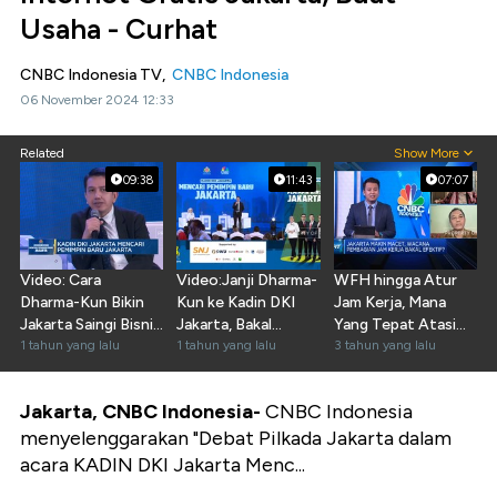
Usaha - Curhat
CNBC Indonesia TV,
CNBC Indonesia
06 November 2024 12:33
Related
Show More
09:38
11:43
07:07
Video: Cara
Video:Janji Dharma-
WFH hingga Atur
Dharma-Kun Bikin
Kun ke Kadin DKI
Jam Kerja, Mana
Jakarta Saingi Bisnis
Jakarta, Bakal
Yang Tepat Atasi
MICE Singapura-KL
1 tahun yang lalu
Permudah Izin
1 tahun yang lalu
Macet DKI?
3 tahun yang lalu
Usaha
Jakarta, CNBC Indonesia-
CNBC Indonesia
menyelenggarakan "Debat Pilkada Jakarta dalam
acara KADIN DKI Jakarta Menc...