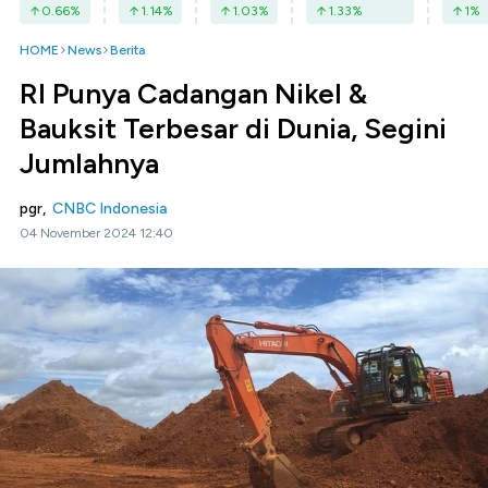
0.66
%
1.14
%
1.03
%
1.33
%
1
%
HOME
News
Berita
RI Punya Cadangan Nikel &
Bauksit Terbesar di Dunia, Segini
Jumlahnya
pgr,
CNBC Indonesia
04 November 2024 12:40