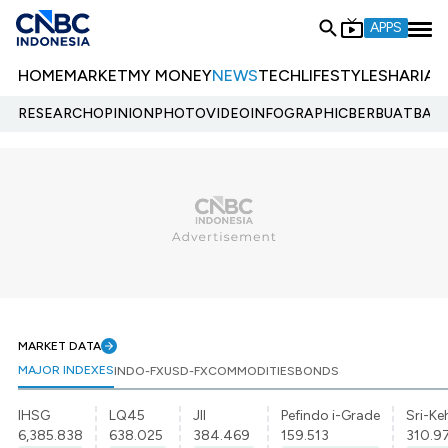
APPS
HOME
MARKET
MY MONEY
NEWS
TECH
LIFESTYLE
SHARIA
E
RESEARCH
OPINION
PHOTO
VIDEO
INFOGRAPHIC
BERBUATBAIK.
MARKET DATA
MAJOR INDEXES
INDO-FX
USD-FX
COMMODITIES
BONDS
IHSG
LQ45
JII
Pefindo i-Grade
Sri-Ke
6,385.838
638.025
384.469
159.513
310.9