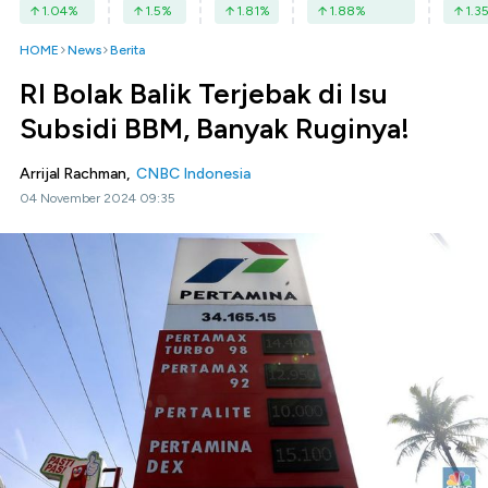
1.04
%
1.5
%
1.81
%
1.88
%
1.3
HOME
News
Berita
RI Bolak Balik Terjebak di Isu
Subsidi BBM, Banyak Ruginya!
Arrijal Rachman,
CNBC Indonesia
04 November 2024 09:35