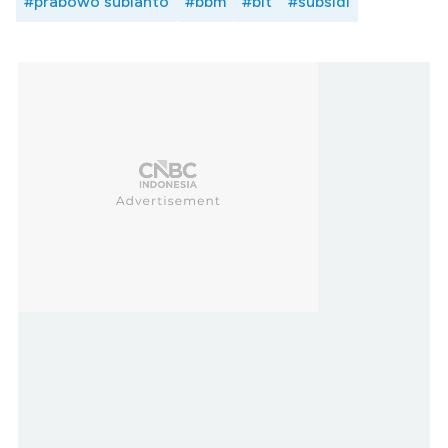
#prabowo subianto
#bbm
#blt
#subsidi