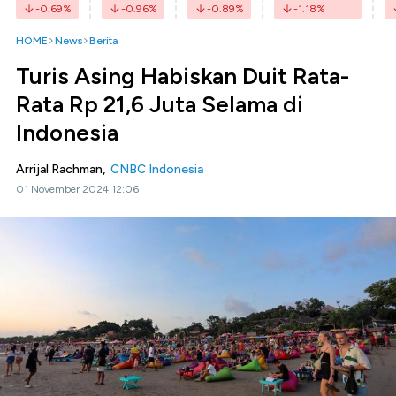
-0.69
%
-0.96
%
-0.89
%
-1.18
%
HOME
News
Berita
Turis Asing Habiskan Duit Rata-
Rata Rp 21,6 Juta Selama di
Indonesia
Arrijal Rachman,
CNBC Indonesia
01 November 2024 12:06