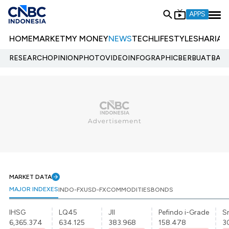
APPS
HOME
MARKET
MY MONEY
NEWS
TECH
LIFESTYLE
SHARIA
E
RESEARCH
OPINION
PHOTO
VIDEO
INFOGRAPHIC
BERBUATBAIK.
MARKET DATA
MAJOR INDEXES
INDO-FX
USD-FX
COMMODITIES
BONDS
IHSG
LQ45
JII
Pefindo i-Grade
Sr
6,365.374
634.125
383.968
158.478
3