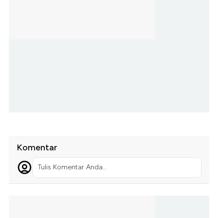
Komentar
Tulis Komentar Anda...