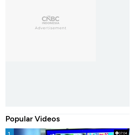
Popular Videos
1.
07:04