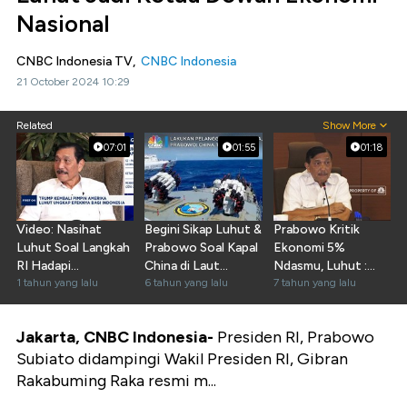
Nasional
CNBC Indonesia TV,
CNBC Indonesia
21 October 2024 10:29
Related
Show More
07:01
01:55
01:18
Video: Nasihat
Begini Sikap Luhut &
Prabowo Kritik
Luhut Soal Langkah
Prabowo Soal Kapal
Ekonomi 5%
RI Hadapi
China di Laut
Ndasmu, Luhut :
Proteksionisme
1 tahun yang lalu
Natuna
6 tahun yang lalu
Kok Kasar?
7 tahun yang lalu
Trump 2.0
Jakarta, CNBC Indonesia-
Presiden RI, Prabowo
Subiato didampingi Wakil Presiden RI, Gibran
Rakabuming Raka resmi m...