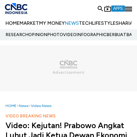
APPS
HOME
MARKET
MY MONEY
NEWS
TECH
LIFESTYLE
SHARIA
E
RESEARCH
OPINION
PHOTO
VIDEO
INFOGRAPHIC
BERBUATBAIK.
HOME
News
Video News
VIDEO BREAKING NEWS
Video: Kejutan! Prabowo Angkat
Luhut Jadi Ketua Dewan Ekonomi