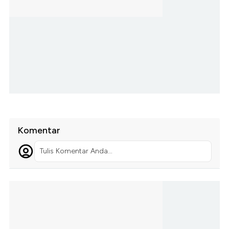
Komentar
Tulis Komentar Anda...