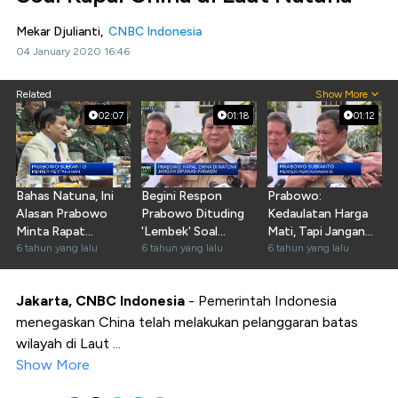
Mekar Djulianti,
CNBC Indonesia
04 January 2020 16:46
Related
Show More
02:07
01:18
01:12
Bahas Natuna, Ini
Begini Respon
Prabowo:
Alasan Prabowo
Prabowo Dituding
Kedaulatan Harga
Minta Rapat
'Lembek' Soal
Mati, Tapi Jangan
Tertutup
6 tahun yang lalu
Natuna
6 tahun yang lalu
Dipanas-panasi
6 tahun yang lalu
Jakarta, CNBC Indonesia
- Pemerintah Indonesia
menegaskan China telah melakukan pelanggaran batas
wilayah di Laut ...
Show More