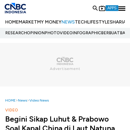
APPS
HOME
MARKET
MY MONEY
NEWS
TECH
LIFESTYLE
SHARIA
E
RESEARCH
OPINION
PHOTO
VIDEO
INFOGRAPHIC
BERBUATBAIK.
HOME
News
Video News
VIDEO
Begini Sikap Luhut & Prabowo
Soal Kapal China di Laut Natuna