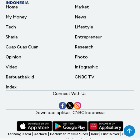
Home
Market
My Money
News
Tech
Lifestyle
Sharia
Entrepreneur
Cuap Cuap Cuan
Research
Opinion
Photo
Video
Infographic
Berbuatbaik.id
CNBC TV
Index
Connect With Us:
Download aplikasi CNBC Indonesia:
Tentang Kami
|
Redaksi
|
Pedoman Media Siber
|
Karir
|
Disclaimer
|
CNBC
Indonesia My Investment