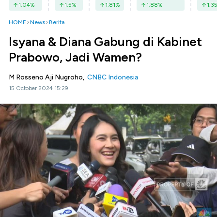
1.04
%
1.5
%
1.81
%
1.88
%
1.3
HOME
News
Berita
Isyana & Diana Gabung di Kabinet
Prabowo, Jadi Wamen?
M Rosseno Aji Nugroho,
CNBC Indonesia
15 October 2024 15:29