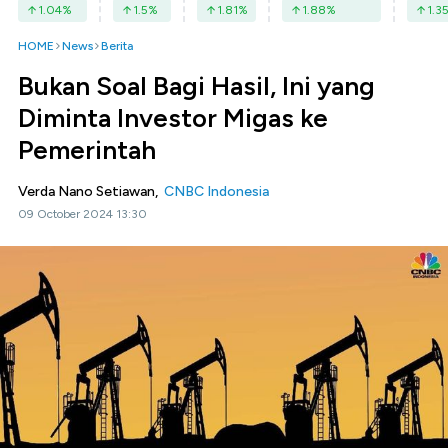
1.04
%
1.5
%
1.81
%
1.88
%
1.3
HOME
News
Berita
Bukan Soal Bagi Hasil, Ini yang
Diminta Investor Migas ke
Pemerintah
Verda Nano Setiawan,
CNBC Indonesia
09 October 2024 13:30