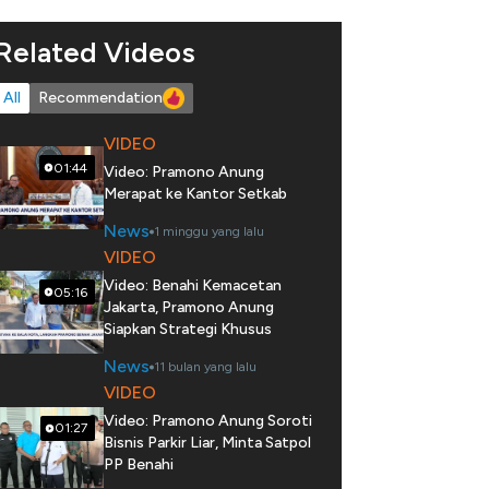
Related Videos
All
Recommendation
VIDEO
01:44
Video: Pramono Anung
Merapat ke Kantor Setkab
News
1 minggu yang lalu
VIDEO
Video: Benahi Kemacetan
05:16
Jakarta, Pramono Anung
Siapkan Strategi Khusus
News
11 bulan yang lalu
VIDEO
Video: Pramono Anung Soroti
01:27
Bisnis Parkir Liar, Minta Satpol
PP Benahi