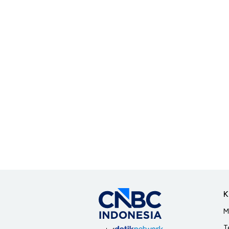
K
M
T