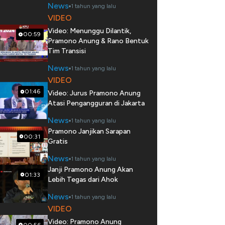
News
1 tahun yang lalu
VIDEO
Video: Menunggu Dilantik,
00:59
Pramono Anung & Rano Bentuk
Tim Transisi
News
1 tahun yang lalu
VIDEO
01:46
Video: Jurus Pramono Anung
Atasi Pengangguran di Jakarta
News
1 tahun yang lalu
Pramono Janjikan Sarapan
00:31
Gratis
News
1 tahun yang lalu
Janji Pramono Anung Akan
01:33
Lebih Tegas dari Ahok
News
1 tahun yang lalu
VIDEO
Video: Pramono Anung
00:56