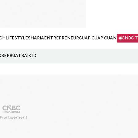
CH
LIFESTYLE
SHARIA
ENTREPRENEUR
CUAP CUAP CUAN
CNBC 
C
BERBUATBAIK.ID