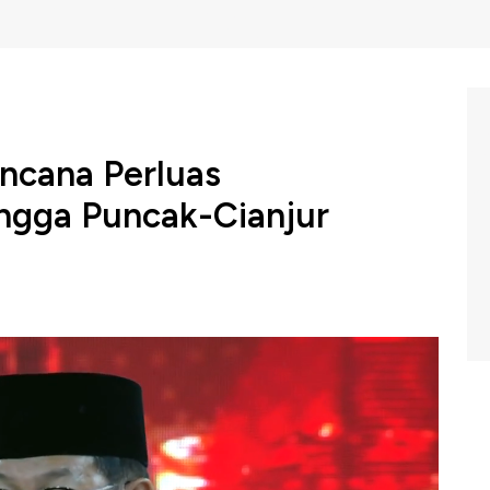
ncana Perluas
ngga Puncak-Cianjur
 berencana memperluas jangkauan transjabodetabek
kemacetan di DKI Jakarta.
enargetkan mengurangi jumlah kendaraan pribadi yang