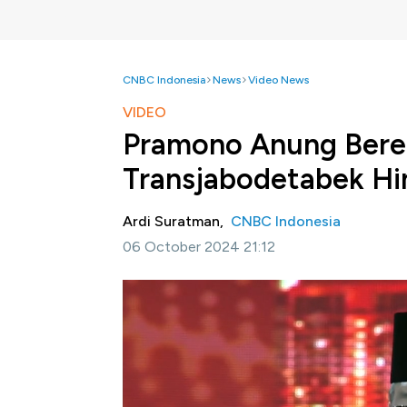
CNBC Indonesia
News
Video News
VIDEO
Pramono Anung Bere
Transjabodetabek Hi
Ardi Suratman,
CNBC Indonesia
06 October 2024 21:12
Jakarta, CNBC Indonesia -
Pramono Anung
hingga Puncak dan Cianjur untuk mengatasi 
Mantan Sekertaris Kabinet 2014-2024 ini m
masuk ke DKI Jakarta.
Bagikan: