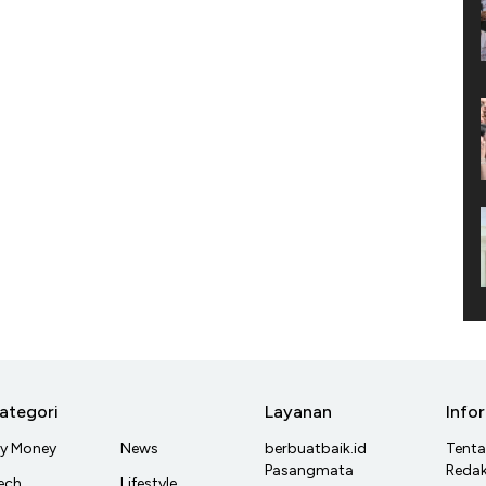
ategori
Layanan
Info
y Money
News
berbuatbaik.id
Tent
Pasangmata
Redak
ech
Lifestyle