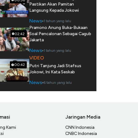
Pastikan Akan Pamitan
Langsung Kepada Jokowi
News
1 tahun yang lalu
Pramono Anung Buka-Bukaan
Soal Pencalonan Sebagai Cagub
02:42
Jakarta
News
1 tahun yang lalu
VIDEO
00:42
Putri Tanjung Jadi Stafsus
Jokowi, Ini Kata Seskab
News
6 tahun yang lalu
rmasi
Jaringan Media
ang Kami
CNN Indonesia
si
CNBC Indonesia