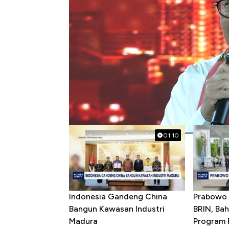
#pramono anung
#pramono rano
#cal
Popular Videos
01:10
Indonesia Gandeng China
Prabowo 
Bangun Kawasan Industri
BRIN, Bah
Madura
Program P