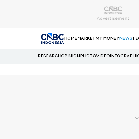
HOME
MARKET
MY MONEY
NEWS
TE
RESEARCH
OPINION
PHOTO
VIDEO
INFOGRAPHI