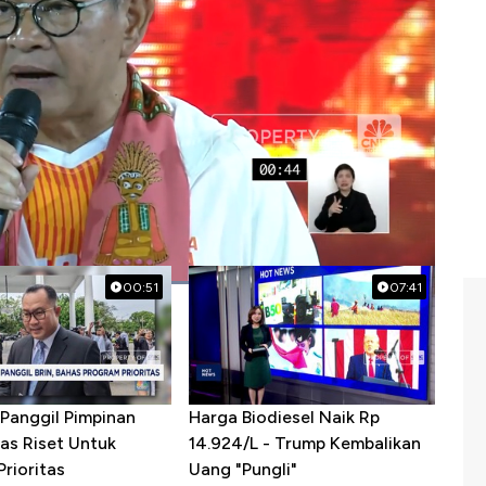
on gubernur
00:51
07:41
Panggil Pimpinan
Harga Biodiesel Naik Rp
as Riset Untuk
14.924/L - Trump Kembalikan
rioritas
Uang "Pungli"