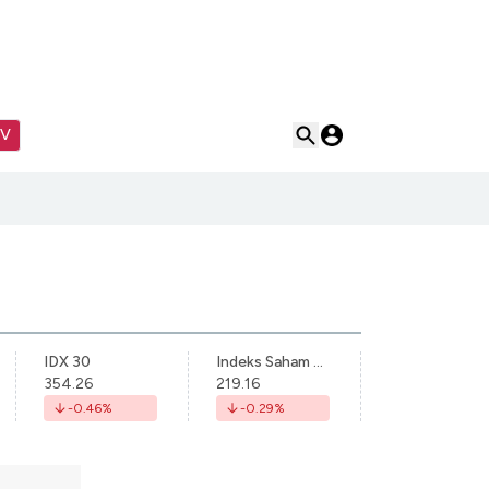
TV
IDX 30
Indeks Saham Syariah Indonesia
354.26
219.16
-0.46
%
-0.29
%