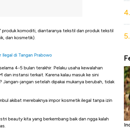
4.
roduk komoditi, diantaranya tekstil dan produk tekstil
5.
nik, dan kosmetik).
 Ilegal di Tangan Prabowo
F
 selama 4-5 bulan terakhir. Pelaku usaha kewalahan
an instansi terkait. Karena kalau masuk ke sini
 Jangan-jangan setelah dipakai mukanya berubah, tidak
timbul akibat merebaknya impor kosmetik ilegal tanpa izin
stri beauty kita yang berkembang baik dan ngga kalah
niture &
Industri Susu Jadi Bintang Baru Ekonomi
5 
as.