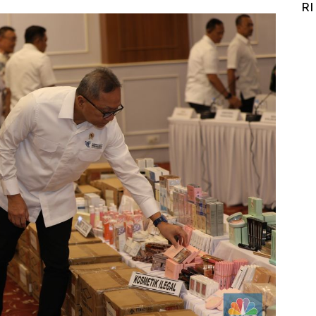
it
RI
Ad