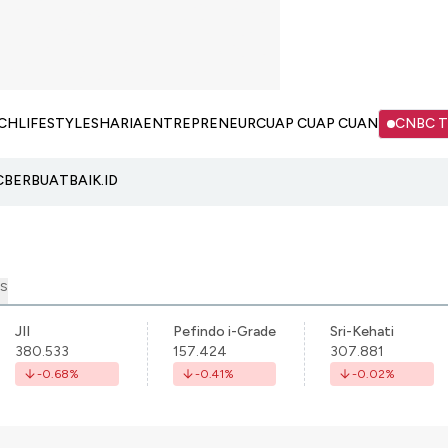
CH
LIFESTYLE
SHARIA
ENTREPRENEUR
CUAP CUAP CUAN
CNBC 
C
BERBUATBAIK.ID
S
JII
Pefindo i-Grade
Sri-Kehati
380.533
157.424
307.881
-0.68
%
-0.41
%
-0.02
%