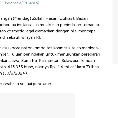
C Indonesia/Tri Susilo)
angan (Mendag) Zulkifli Hasan (Zulhas), Badan
erapa instansi lain melakukan penindakan terhadap
usan kosmetik ilegal diamankan dengan nilai mencapai
 di seluruh wilayah RI.
selaku koordinator komoditas kosmetik telah menindak
ember. Tujuan penindakan untuk menurunkan peredaran
mankan Jawa, Sumatra, Kalimantan, Sulawesi. Temuan
al 415.035 buah, nilainya Rp 11,4 miliar," kata Zulhas
in (30/9/2024).
imusnahkan sesuai peraturan.