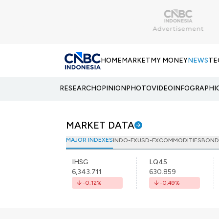
HOME
MARKET
MY MONEY
NEWS
TE
RESEARCH
OPINION
PHOTO
VIDEO
INFOGRAPHI
MARKET DATA
MAJOR INDEXES
INDO-FX
USD-FX
COMMODITIES
BOND
IHSG
LQ45
6,343.711
630.859
-0.12
%
-0.49
%