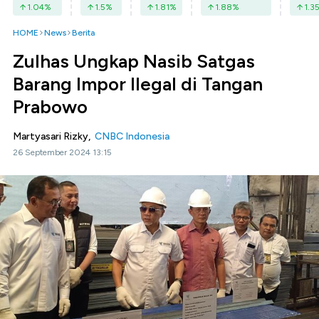
1.04
%
1.5
%
1.81
%
1.88
%
1.3
HOME
News
Berita
Zulhas Ungkap Nasib Satgas
Barang Impor Ilegal di Tangan
Prabowo
Martyasari Rizky,
CNBC Indonesia
26 September 2024 13:15