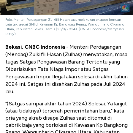
Foto: Menteri Perdagangan Zulkifli Hasan saat melakukan ekspose temuan
baja tak sesuai SNI di Kawasan Kp Bangkong Reang, Wangunharjo Cikarang
Utara, Kabupaten Bekasi, Kamis (26/9/2024). (CNBC Indonesia/Martyasari
Rizky)
Bekasi, CNBC Indonesia
- Menteri Perdagangan
(Mendag) Zulkifli Hasan (Zulhas) menyatakan, masa
tugas Satgas Pengawasan Barang Tertentu yang
Diberlakukan Tata Niaga Impor atau Satgas
Pengawasan Impor Ilegal akan selesai di akhir tahun
2024 ini. Satgas ini disahkan Zulhas pada Juli 2024
lalu.
"(Satgas sampai akhir tahun 2024) Selesai. Ya lanjut
(atau tidaknya) terserah pemerintahan baru," kata
pria yang akrab disapa Zulhas saat ditemui di
pabrik baja yang berlokasi di Kawasan Kp Bangkong
Reang, Wangunharjo Cikarang Utara, Kabupaten